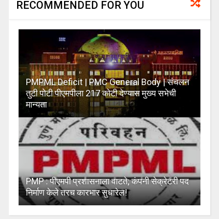
RECOMMENDED FOR YOU
PMPML Deficit | PMC General Body | संचलन
तुटी पोटी पीएमपीला 217 कोटी देण्यास मुख्य सभेची
मान्यता
PMP : पीएमपी प्रशासनाला वाटते; कंपनी सेक्रेटरी पद
निर्माण केले तरच कारभार सुधारेल!