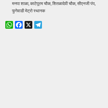
मनपा शाळा, काटेपूरम चौक, शितळादेवी चौक, सीएनजी पंप,
फुगेवाडी मेट्रो स्थानक
W
F
X
T
h
a
el
at
ce
e
s
b
gr
A
o
a
p
o
m
p
k