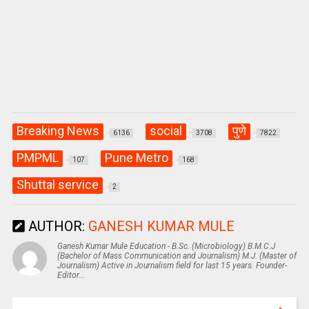
Breaking News
social
पुणे
6136
3708
7822
PMPML
Pune Metro
107
168
Shuttal service
2
AUTHOR:
GANESH KUMAR MULE
Ganesh Kumar Mule Education - B.Sc. (Microbiology) B.M.C.J
(Bachelor of Mass Communication and Journalism) M.J. (Master of
Journalism) Active in Journalism field for last 15 years. Founder-
Editor...