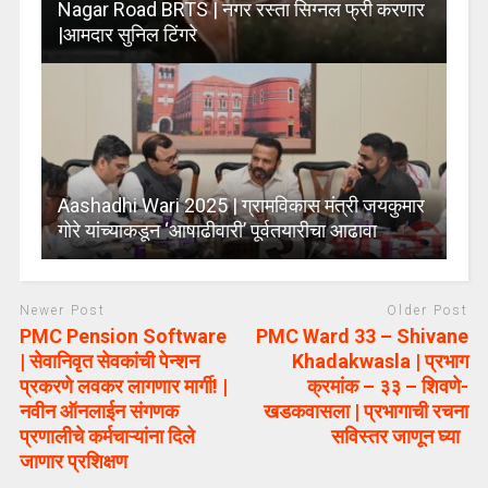
Nagar Road BRTS | नगर रस्ता सिग्नल फ्री करणार
|आमदार सुनिल टिंगरे
Aashadhi Wari 2025 | ग्रामविकास मंत्री जयकुमार
गोरे यांच्याकडून ‘आषाढीवारी’ पूर्वतयारीचा आढावा
Newer Post
Older Post
PMC Pension Software
PMC Ward 33 – Shivane
| सेवानिवृत सेवकांची पेन्शन
Khadakwasla | प्रभाग
प्रकरणे लवकर लागणार मार्गी! |
क्रमांक – ३३ – शिवणे-
नवीन ऑनलाईन संगणक
खडकवासला | प्रभागाची रचना
प्रणालीचे कर्मचाऱ्यांना दिले
सविस्तर जाणून घ्या
जाणार प्रशिक्षण