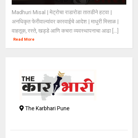
Madhuri Misal | मेट्रोचा राडारोडा तातडीने हटवा |
अनधिकृत फेरीवाल्यांवर कारवाईचे आदेश | माधुरी मिसाळ |
वाहतूक, रस्ते, खड्डे आणि कचरा व्यवस्थापनाचा आढा [...]
Read More
The Karbhari Pune