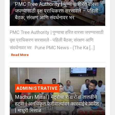
PMC Tree Authority | पुण्याचा हरित वारसा
जपण्यासाठी वृक्ष प्राधिकरण सरसावले – पहिली
बैठक; संरक्षण आणि संवर्धनावर भर
PMC Tree Authority | पुण्याचा हरित वारसा जपण्यासाठी
वृक्ष प्राधिकरण सरसावले - पहिली बैठक; संरक्षण आणि
संवर्धनावर भर Pune PMC News - (The Ka [...]
Read More
ADMINISTRATIVE
Madhuri Misal | मेट्रोचा राडारोडा तातडीने
हटवा | अनधिकृत फेरीवाल्यांवर कारवाईचे आदेश
| माधुरी मिसाळ