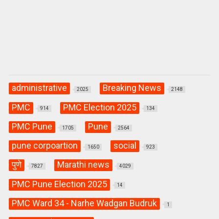
administrative
Breaking News
2025
2148
PMC
PMC Election 2025
914
134
PMC Pune
Pune
1705
2564
pune corpoartion
social
1650
923
पुणे
Marathi news
7827
4029
PMC Pune Election 2025
14
PMC Ward 34 - Narhe Wadgan Budruk
1