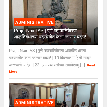
ADMINISTRATIVE
Prajit Nair IAS | पुणे महापालिकेच्या
आकृतिबंधाच्या पदसंख्येत केला जाणार बदल!
Prajit Nair IAS | पुणे महापालिकेच्या आकृतिबंधाच्या
पदसंख्येत केला जाणार बदल! | 10 दिवसांत माहिती सादर
करण्याचे आदेश | 23 ग्रामपंचायतींच्या समावेशामु [...]
Read
More
ADMINISTRATIVE