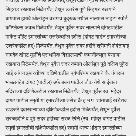
यांचे हद्दीवरील नाल्यास मिळेपर्यंत, तेथून दक्षिण पूर्वेस सदर नाल्याने
सिंहगड रस्त्यास मिळेपर्यंत, तेथून उत्तरेस पुणे सिंहगड रस्त्याने
बायपास हायवे ओलांडून वडगाव बुद्रुक मधील नाल्यास नाहटा स्पोर्ट
कॉम्प्लेक्स जवळ मिळेपर्यंत, तेथून पूर्वेस सदर नाल्याने दांगटपाटील
मार्केट पॉइंट इमारतीच्या उत्तरेकडील हद्दीस (दांगट गार्डन इमारतीच्या
उत्तरेकडील हद्द) मिळेपर्यंत, तेथून पूर्वेस सदर हद्दीने श्रीमती शेवंताबाई
नामदेव दांगट मुलींचे प्राथमिक विद्यालयाची कमानीकडून येणाऱ्या
रस्त्यास मिळेपर्यंत, तेथून पूर्वेस सदर कमान ओलांडून पुढे दक्षिण पूर्वेस
साई आंगण इमारतीच्या दक्षिणेकडील पूर्वपश्चिम रस्त्याने कै. गंगाराम
भाऊसाहेब दांगट (पाटील) उर्फ बबन पाटील चौक येथे साईबाबा
मंदिराच्या दक्षिणेकडील रस्त्यास मिळेपर्यंत, तेथून पूर्वेस स्व. महेंद्र
दांगट पाटील स्मृती या इमारतीच्या तसेच कै.ह.भ.प. शांताबाई खंडेराव
खडसरे दवाखान्याच्या दक्षिणेकडील हद्दीस मिळेपर्यंत, तेथून पूर्वेस
सरळहद्दीने व पुढे सदर हद्दीच्या सरळ रेषेने (स्व. महेंद्र दांगट पाटील
स्मृती इमारतीची दक्षिणेकडील हद्द) स्वामी धान्य भांडार इमारतीच्या