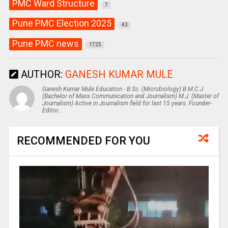
PMC Ward Structure
7
Pune PMC Election 2025
43
Pune PMC news
1725
AUTHOR:
GANESH KUMAR MULE
Ganesh Kumar Mule Education - B.Sc. (Microbiology) B.M.C.J
(Bachelor of Mass Communication and Journalism) M.J. (Master of
Journalism) Active in Journalism field for last 15 years. Founder-
Editor...
RECOMMENDED FOR YOU