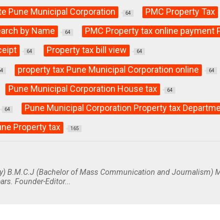
te Pune Municipal Corporation
PMC Property Tax
64
search by Name
PMC Property tax online payment 
64
ceipt
Property tax bill view
64
64
property tax Pune Municipal Corporation online
64
64
Pune Municipal Corporation House tax
64
Pune Municipal Corporation Property tax Departm
64
ne Property tax
165
y) B.M.C.J (Bachelor of Mass Communication and Journalism) M
ars. Founder-Editor...