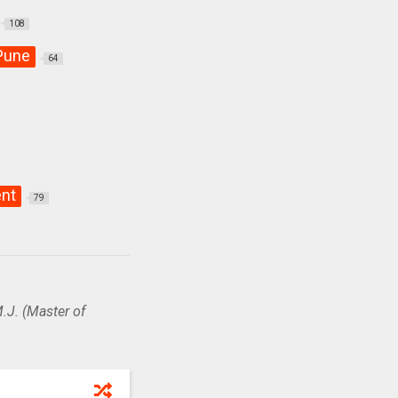
108
Pune
64
ent
79
.J. (Master of