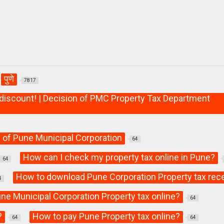
पुणे
7817
t discount! | Decision of PMC Property Tax Department
 of Pune Municipal Corporation
64
How can I check my property tax online in Pune?
64
How to download Pune Corporation Property tax rece
4
ne Municipal Corporation Property tax online?
64
?
How to pay Pune Property tax online?
64
64