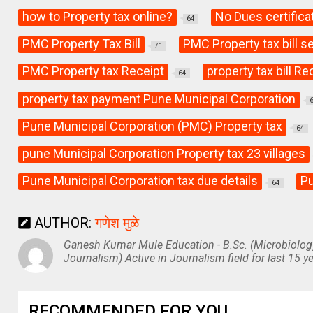
how to Property tax online?
No Dues certifica
64
PMC Property Tax Bill
PMC Property tax bill 
71
PMC Property tax Receipt
property tax bill Re
64
property tax payment Pune Municipal Corporation
Pune Municipal Corporation (PMC) Property tax
64
pune Municipal Corporation Property tax 23 villages
Pune Municipal Corporation tax due details
Pu
64
AUTHOR:
गणेश मुळे
Ganesh Kumar Mule Education - B.Sc. (Microbiolog
Journalism) Active in Journalism field for last 15 ye
RECOMMENDED FOR YOU