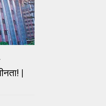
म
सीनता! |