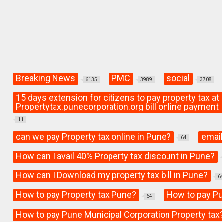
Breaking News
PMC
social
6135
3989
3708
15 days extension for citizens to pay property tax a
Propertytax.punecorporation.org bill online payment
11
can we pay Property tax online in Pune?
email
64
How can I avail 40% Property tax discount in Pune?
How can I Download my property tax bill in Pune?
6
How to pay Property tax Pune?
How to pay Pu
64
How to pay Pune Municipal Corporation Property tax