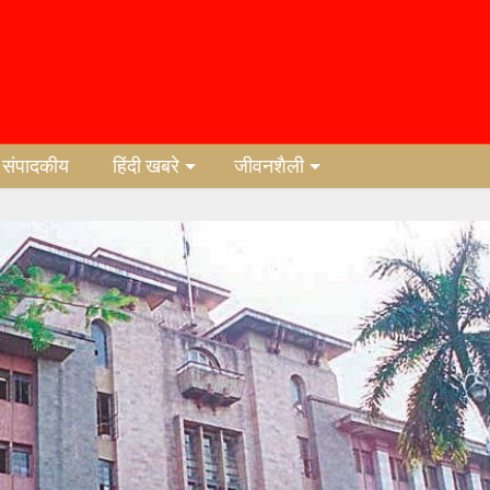
संपादकीय
हिंदी खबरे
जीवनशैली