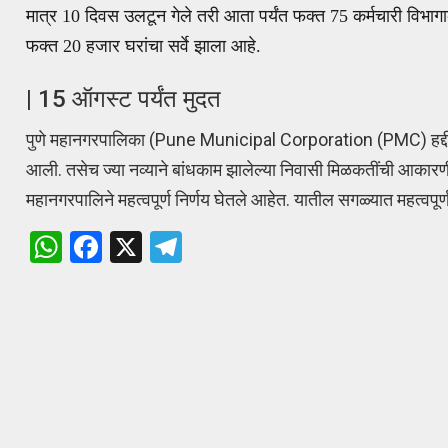
मात्र 10 दिवस उलटून गेले तरी आता पर्यंत फक्त 75 कर्मचारी विभागाक
फक्त 20 हजार घरांचा सर्वे झाला आहे.
| 15 ऑगस्ट पर्यंत मुदत
पुणे महानगरपालिका (Pune Municipal Corporation (PMC) हद्दीतील
आली. तसेच ज्या नव्याने बांधकाम झालेल्या निवासी मिळकतींची आकार
महानगरपालिने महत्वपूर्ण निर्णय घेतले आहेत. यातील सगळ्यात महत्वपूर
W
F
X
T
h
a
el
at
ce
e
s
b
gr
A
o
a
p
o
m
p
k