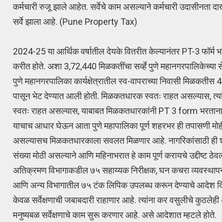
कर्मचारी रुजू झाले आहेत. सर्वेचे काम असल्याने कर्मचारी उदासीनता 
सर्वे झाला आहे. (Pune Property Tax)
2024-25 या आर्थिक वर्षातील देयके वितरीत केल्यानंतर PT-3 फॉर्म भ
करीत होते. अशा 3,72,440 मिळकतींचा सर्व्हे पुणे महानगरपालिकेच्या से
पुणे महानगरपालिका कार्यक्षेत्रातील स्व-वापराच्या निवासी मिळकतीस 
पासून भेट देण्यात आली होती. मिळकतधारक स्वतः राहत असल्यास, 
स्वतः राहत असल्यास, याबाबत मिळकतधारकांनी PT 3 form भरताना स
याचाच आधार घेऊन आता पुणे महापालिका पूर्ण शहरभर ही तपासणी मोही
असल्यासच मिळकतधारकाला सवलत मिळणार आहे. नागरिकांसाठी ही शे
संख्या मोठी असल्याने आणि महिनाभरात हे काम पूर्ण करायचे उद्दीष्ट 
अतिक्रमण विभागाकडील ७५ सहाय्यक निरीक्षक, घन कचरा व्यवस्थापन व
आणि अन्य विभागातील ७५ टंक लिपिक उपलब्ध करून देण्याचे आदेश दिले. स
केवळ सर्वेक्षणाची जबाबदारी राहाणार आहे. त्यांना कर वसुलीचे कुठल
मनुष्यबळ सर्वेक्षणाचे काम सुरू करणार आहे. असे आदेशात म्हटले होते.