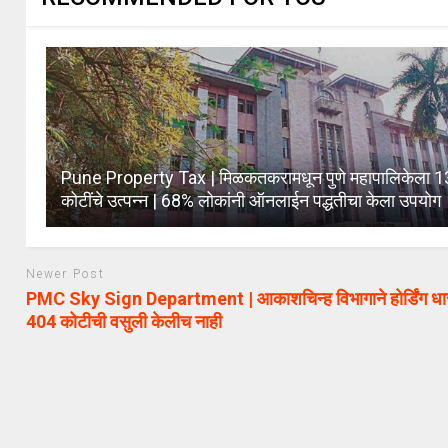
Pune Property Tax | मिळकतकरामधून पुणे महापालिकेला 
कोटींचे उत्पन्न | 68% लोकांनी ऑनलाईन पद्धतीचा केला उपयोग
Newer Post
PMC Sky Sign Department | आकाशचिन्ह विभागाने होर्डिंग धा
404 कोटीची वसुली केलीच नाही