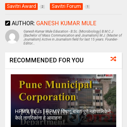
Savitri Award
Savitri Forum
2
1
AUTHOR:
GANESH KUMAR MULE
Ganesh Kumar Mule Education - B.Sc. (Microbiology) B.M.C.J
(Bachelor of Mass Communication and Journalism) M.J. (Master of
Journalism) Active in Journalism field for last 15 years. Founder-
Editor...
RECOMMENDED FOR YOU
HPMV Virus | HPMV विषाणू बाबत पुणे महापालिकेने
केले नागरिकांना हे आवाहन!