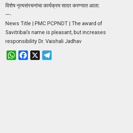
विशेष नृत्यसंरचनांचा कार्यक्रम सादर करण्यात आला.
—-
News Title | PMC PCPNDT | The award of
Savitribai’s name is pleasant, but increases
responsibility Dr. Vaishali Jadhav
W
F
X
T
h
a
el
at
ce
e
s
b
gr
A
o
a
p
o
m
p
k