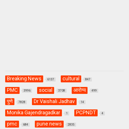
Breaking News
cultural
6137
847
PMC
social
आरोग्य
3996
3708
499
पुणे
Dr Vaishali Jadhav
7828
14
Monika Gajendragadkar
PCPNDT
1
4
pmc
pune news
684
2835