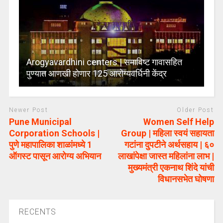
Arogyavardhini centers | समाविष्ट गावासहित
पुण्यात आणखी होणार 125 आरोग्यवर्धिनी केंद्र
Newer Post
Older Post
Pune Municipal
Women Self Help
Corporation Schools |
Group | महिला स्वयं सहायता
पुणे महापालिका शाळांमध्ये 1
गटांना दुपटीने अर्थसहाय | ६०
ऑगस्ट पासून आरोग्य अभियान
लाखांपेक्षा जास्त महिलांना लाभ |
मुख्यमंत्री एकनाथ शिंदे यांची
विधानसभेत घोषणा
RECENTS