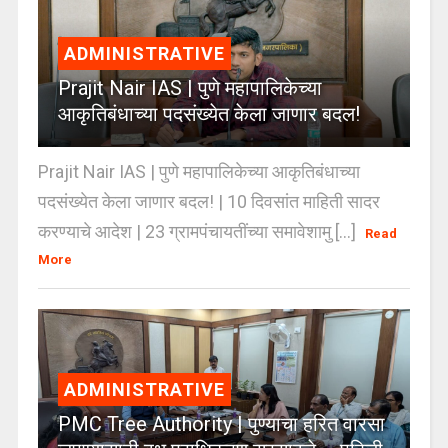
ADMINISTRATIVE
Prajit Nair IAS | पुणे महापालिकेच्या
आकृतिबंधाच्या पदसंख्येत केला जाणार बदल!
Prajit Nair IAS | पुणे महापालिकेच्या आकृतिबंधाच्या
पदसंख्येत केला जाणार बदल! | 10 दिवसांत माहिती सादर
करण्याचे आदेश | 23 ग्रामपंचायतींच्या समावेशामु [...]
Read
More
ADMINISTRATIVE
PMC Tree Authority | पुण्याचा हरित वारसा