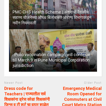
PMC CHS Health Scheme | अंशदायी वैद्यकीय
सहाय्य योजनेच्या औषध बिलांबाबत आरोग्य विभागाकडून
नवीन नियमावली
Polio vaccination campaign will continue
till March 9 in Pune Municipal Corporation
jurisdiction
Newer Post
Older Post
Dress code for
Emergency Medical
Teachers | राज्यातील सर्व
Room Opened for
शिक्षकांना ड्रेस कोड! शिक्षकांनी
Commuters at Civil
जिन्स व टी शर्ट चा वापर शाळेत
Court Metro Station