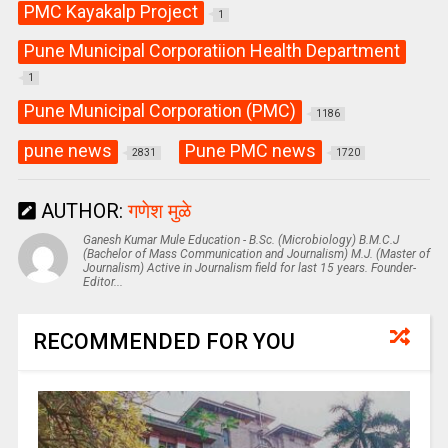
PMC Kayakalp Project
1
Pune Municipal Corporatiion Health Department
1
Pune Municipal Corporation (PMC)
1186
pune news
Pune PMC news
2831
1720
AUTHOR:
गणेश मुळे
Ganesh Kumar Mule Education - B.Sc. (Microbiology) B.M.C.J
(Bachelor of Mass Communication and Journalism) M.J. (Master of
Journalism) Active in Journalism field for last 15 years. Founder-
Editor...
RECOMMENDED FOR YOU