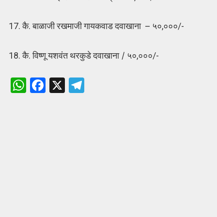
17. कै. बाळाजी रखमाजी गायकवाड दवाखाना
–
५०,०००/-
18. कै. विष्णू यशवंत थरकुडे दवाखाना
/
५०,०००/-
W
F
X
T
h
a
el
at
ce
e
s
b
gr
A
o
a
p
o
m
p
k