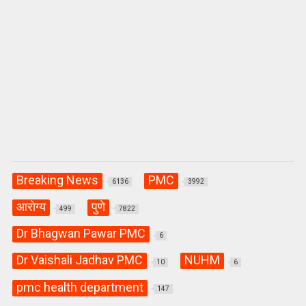
Breaking News
PMC
6136
3992
आरोग्य
पुणे
499
7822
Dr Bhagwan Pawar PMC
6
Dr Vaishali Jadhav PMC
NUHM
10
6
pmc health department
147