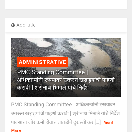
Add title
ADMINISTRATIVE
PMC Standing Committee |
अधिकाऱ्यांनी रस्त्यावर उतरून खड्ड्यांची पाहणी
करावी | श्रीनाथ भिमाले यांचे निर्देश
PMC Standing Committee | अधिकाऱ्यांनी रस्त्यावर
उतरून खड्ड्यांची पाहणी करावी | श्रीनाथ भिमाले यांचे निर्देश
पावसाचा जोर कमी होताच तातडीने दुरुस्ती कर [...]
Read
More