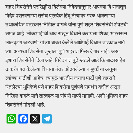
शहर शिवसेनेने प्रसिद्धीस दिलेल्या निवेदनानुसार आपल्या विधानातून
विद्वेष पसरवणाऱ्या तसेच प्रत्येक हिंदू नेत्यावर गरळ ओकणाऱ्या
तथाकथित पत्रकार निखिल वागळे यांना पुणे शहर शिवसेनेची शेवटची
समज आहे. लोकशाहीची आब राखून विधाने करायला शिका, भारतरत्न
लालकृष्ण अडवाणी यांच्या बाबत केलेले आक्षेपार्ह विधान तात्काळ मागे
घ्या. अन्यथा शिवसेना तुम्हाला पुणे शहरात फिरू देणार नाही. असा
इशारा शिवसेनेने दिला आहे. निवेदनांत पुढे म्हटले आहे कि बाळासाहेब
ठाकरेंबाबत केलेल्या विधाना नंतर ओढवलेल्या नामुष्कीचा अनुभव
त्यांच्या गाठीशी आहेच. त्यामुळे भारतीय जनता पार्टी पुणे शहराने
घेतलेल्या भूमिकेचे पुणे शहर शिवसेना पूर्णपणे समर्थन करीत असून
निखिल वागळे याने तात्काळ या संबंधी माफी मागावी. अशी भूमिका शहर
शिवसेनेनं मांडली आहे.
W
F
X
T
h
a
el