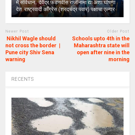
में संविधान.. देवेंद्र फडणवीस राजीनामा द्या अशा घोषणा
देत राष्ट्रवादी काँग्रेस (शरदचंद्र पवार) पक्षाचा एल्गार
Newer Post
Older Post
Nikhil Wagle should
Schools upto 4th in the
not cross the border |
Maharashtra state will
Pune city Shiv Sena
open after nine in the
warning
morning
RECENTS