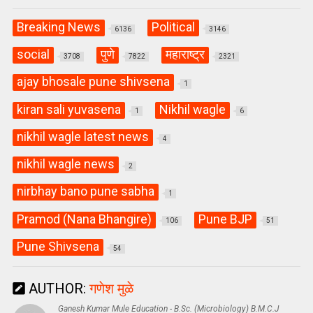
Breaking News
Political
6136
3146
social
पुणे
महाराष्ट्र
3708
7822
2321
ajay bhosale pune shivsena
1
kiran sali yuvasena
Nikhil wagle
1
6
nikhil wagle latest news
4
nikhil wagle news
2
nirbhay bano pune sabha
1
Pramod (Nana Bhangire)
Pune BJP
106
51
Pune Shivsena
54
AUTHOR:
गणेश मुळे
Ganesh Kumar Mule Education - B.Sc. (Microbiology) B.M.C.J