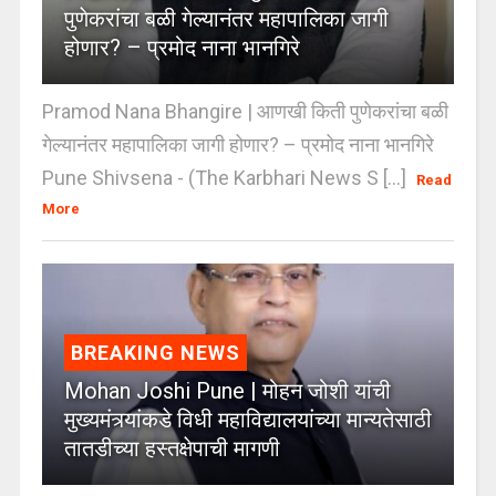
पुणेकरांचा बळी गेल्यानंतर महापालिका जागी
होणार? – प्रमोद नाना भानगिरे
Pramod Nana Bhangire | आणखी किती पुणेकरांचा बळी
गेल्यानंतर महापालिका जागी होणार? – प्रमोद नाना भानगिरे
Pune Shivsena - (The Karbhari News S [...]
Read
More
BREAKING NEWS
Mohan Joshi Pune | मोहन जोशी यांची
मुख्यमंत्र्यांकडे विधी महाविद्यालयांच्या मान्यतेसाठी
तातडीच्या हस्तक्षेपाची मागणी