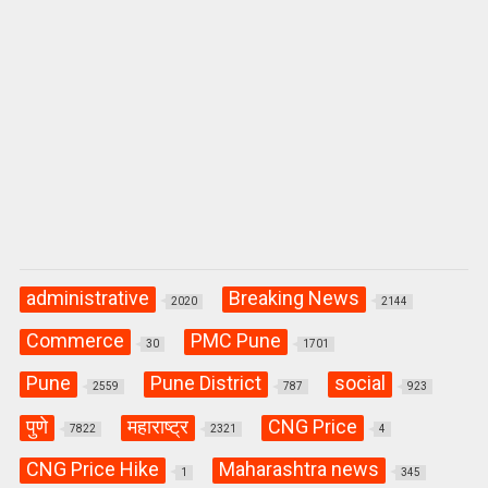
administrative
Breaking News
2020
2144
Commerce
PMC Pune
30
1701
Pune
Pune District
social
2559
787
923
पुणे
महाराष्ट्र
CNG Price
7822
2321
4
CNG Price Hike
Maharashtra news
1
345