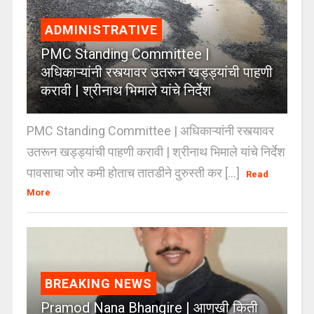
ADMINISTRATIVE
PMC Standing Committee |
अधिकाऱ्यांनी रस्त्यावर उतरून खड्ड्यांची पाहणी
करावी | श्रीनाथ भिमाले यांचे निर्देश
PMC Standing Committee | अधिकाऱ्यांनी रस्त्यावर
उतरून खड्ड्यांची पाहणी करावी | श्रीनाथ भिमाले यांचे निर्देश
पावसाचा जोर कमी होताच तातडीने दुरुस्ती कर [...]
Read
More
BREAKING NEWS
Pramod Nana Bhangire | आणखी किती