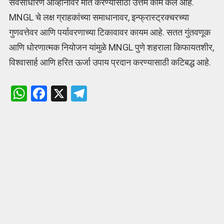
सर्वसाधारण आव्हानांवर मात करण्यासाठी उत्तम काम केले आहे.
MNGL चे लक्ष ग्राहकांच्या समाधानावर, इन्फ्रास्ट्रक्चरच्या
गुणवत्तेवर आणि पर्यावरणाच्या टिकावावर कायम आहे. सतत गुंतवणूक
आणि धोरणात्मक नियोजन यांमुळे MNGL पुणे शहराला किफायतशीर,
विश्वासार्ह आणि हरित ऊर्जा उपाय प्रदान करण्यासाठी कटिबद्ध आहे.
W
F
X
T
h
a
el
at
ce
e
s
b
gr
A
o
a
p
o
m
p
k