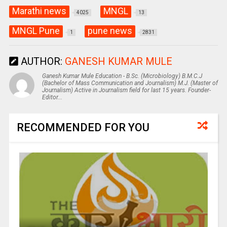
Marathi news
MNGL
4025
13
MNGL Pune
pune news
1
2831
AUTHOR:
GANESH KUMAR MULE
Ganesh Kumar Mule Education - B.Sc. (Microbiology) B.M.C.J
(Bachelor of Mass Communication and Journalism) M.J. (Master of
Journalism) Active in Journalism field for last 15 years. Founder-
Editor...
RECOMMENDED FOR YOU