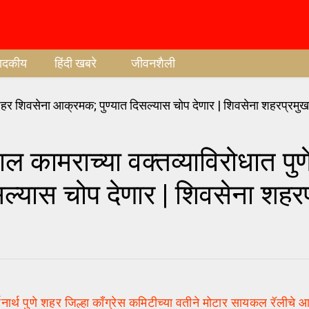
पादकीय
हिंदी खबरे
जीवनशैली
ामराच्या वक्तव्याविरोधात पुण
ल्यास चोप देणार | शिवसेना शहर
र्थ पुणे शहर जिल्हा काँग्रेस कमिटीच्या वतीने मोटार सायकल रॅलीचे