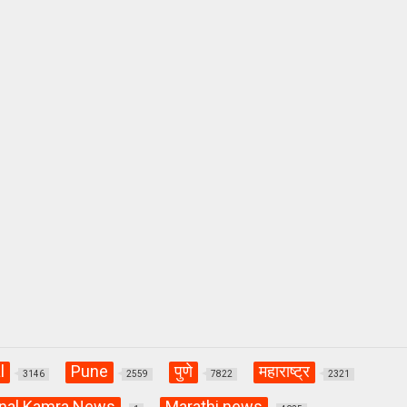
l
Pune
पुणे
महाराष्ट्र
3146
2559
7822
2321
nal Kamra News
Marathi news