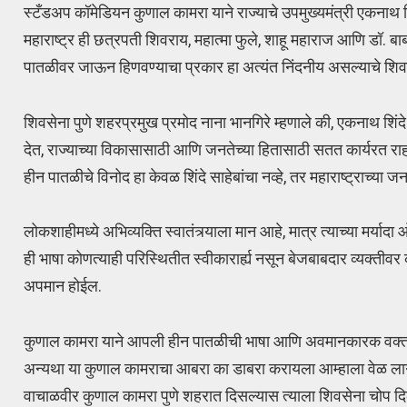
स्टँडअप कॉमेडियन कुणाल कामरा याने राज्याचे उपमुख्यमंत्री एकनाथ शि
महाराष्ट्र ही छत्रपती शिवराय, महात्मा फुले, शाहू महाराज आणि डॉ. बा
पातळीवर जाऊन हिणवण्याचा प्रकार हा अत्यंत निंदनीय असल्याचे शिवसेन
शिवसेना पुणे शहरप्रमुख प्रमोद नाना भानगिरे म्हणाले की, एकनाथ शिंदे 
देत, राज्याच्या विकासासाठी आणि जनतेच्या हितासाठी सतत कार्यरत राहण
हीन पातळीचे विनोद हा केवळ शिंदे साहेबांचा नव्हे, तर महाराष्ट्राच्या
लोकशाहीमध्ये अभिव्यक्ति स्वातंत्र्याला मान आहे, मात्र त्याच्या मर्य
ही भाषा कोणत्याही परिस्थितीत स्वीकारार्ह्य नसून बेजबाबदार व्यक्तीव
अपमान होईल.
कुणाल कामरा याने आपली हीन पातळीची भाषा आणि अवमानकारक वक्तव्यांस
अन्यथा या कुणाल कामराचा आबरा का डाबरा करायला आम्हाला वेळ लागण
वाचाळवीर कुणाल कामरा पुणे शहरात दिसल्यास त्याला शिवसेना चोप दिल्