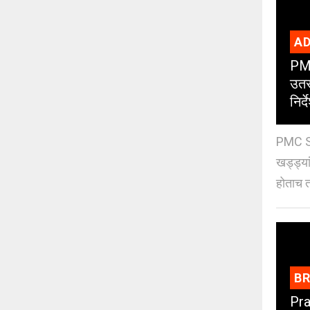
AD
PMC
उतर
निर्द
PMC St
खड्ड्या
होताच त
B
Pra