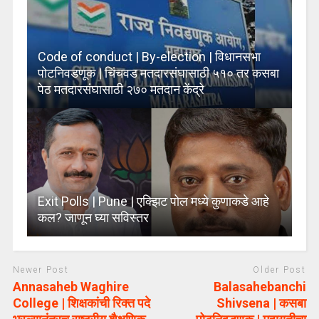
Code of conduct | By-election | विधानसभा
पोटनिवडणूक | चिंचवड मतदारसंघासाठी ५१० तर कसबा
पेठ मतदारसंघासाठी २७० मतदान केंद्रे
Exit Polls | Pune | एक्झिट पोल मध्ये कुणाकडे आहे
कल? जाणून घ्या सविस्तर
Newer Post
Older Post
Annasaheb Waghire
Balasahebanchi
College | शिक्षकांची रिक्त पदे
Shivsena | कसबा