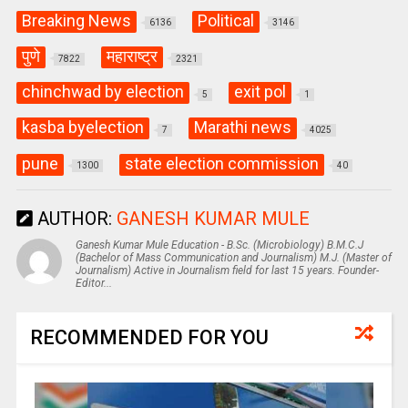
Breaking News
Political
6136
3146
पुणे
महाराष्ट्र
7822
2321
chinchwad by election
exit pol
5
1
kasba byelection
Marathi news
7
4025
pune
state election commission
1300
40
AUTHOR:
GANESH KUMAR MULE
Ganesh Kumar Mule Education - B.Sc. (Microbiology) B.M.C.J
(Bachelor of Mass Communication and Journalism) M.J. (Master of
Journalism) Active in Journalism field for last 15 years. Founder-
Editor...
RECOMMENDED FOR YOU