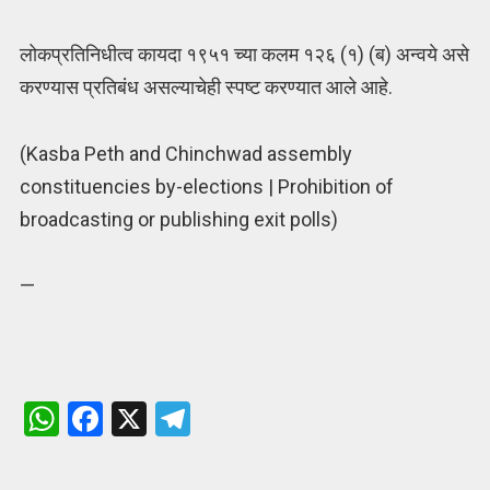
लोकप्रतिनिधीत्व कायदा १९५१ च्या कलम १२६ (१) (ब) अन्वये असे
करण्यास प्रतिबंध असल्याचेही स्पष्ट करण्यात आले आहे.
(
Kasba Peth and Chinchwad assembly
constituencies by-elections | Prohibition of
broadcasting or publishing exit polls)
—
W
F
X
T
h
a
el
at
ce
e