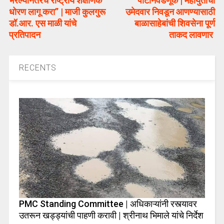
भरल्यानंतरच राष्ट्रीय शैक्षणिक
पोटनिवडणूक | महायुतीचा
धोरण लागू करा” | माजी कुलगुरू
उमेदवार निवडून आणण्यासाठी
डॉ.आर. एस माळी यांचे
बाळासाहेबांची शिवसेना पूर्ण
प्रतिपादन
ताकद लावणार
RECENTS
PMC Standing Committee | अधिकाऱ्यांनी रस्त्यावर
उतरून खड्ड्यांची पाहणी करावी | श्रीनाथ भिमाले यांचे निर्देश