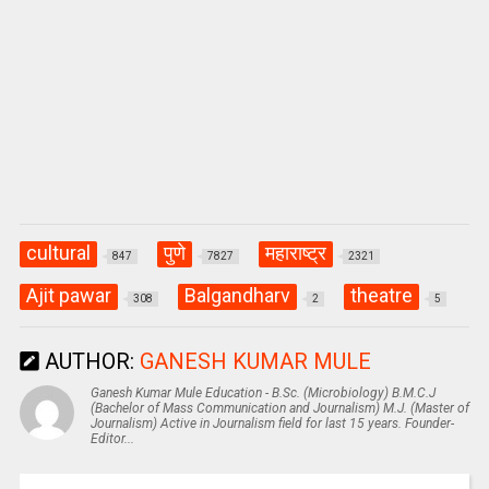
cultural
पुणे
महाराष्ट्र
847
7827
2321
Ajit pawar
Balgandharv
theatre
308
2
5
AUTHOR:
GANESH KUMAR MULE
Ganesh Kumar Mule Education - B.Sc. (Microbiology) B.M.C.J
(Bachelor of Mass Communication and Journalism) M.J. (Master of
Journalism) Active in Journalism field for last 15 years. Founder-
Editor...