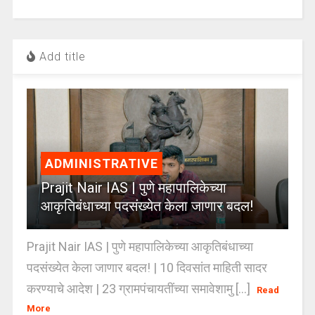
Add title
ADMINISTRATIVE
Prajit Nair IAS | पुणे महापालिकेच्या
आकृतिबंधाच्या पदसंख्येत केला जाणार बदल!
Prajit Nair IAS | पुणे महापालिकेच्या आकृतिबंधाच्या
पदसंख्येत केला जाणार बदल! | 10 दिवसांत माहिती सादर
करण्याचे आदेश | 23 ग्रामपंचायतींच्या समावेशामु [...]
Read
More