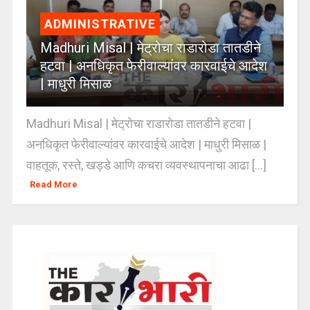
ADMINISTRATIVE
Madhuri Misal | मेट्रोचा राडारोडा तातडीने
हटवा | अनधिकृत फेरीवाल्यांवर कारवाईचे आदेश
| माधुरी मिसाळ
Madhuri Misal | मेट्रोचा राडारोडा तातडीने हटवा |
अनधिकृत फेरीवाल्यांवर कारवाईचे आदेश | माधुरी मिसाळ |
वाहतूक, रस्ते, खड्डे आणि कचरा व्यवस्थापनाचा आढा [...]
Read More