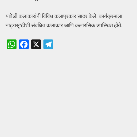
यावेळी कलाकारांनी विविध कलाप्रकार सादर केले. कार्यक्रमाला
नाट्यसृष्टीशी संबंधित कलाकार आणि कलारसिक उपस्थित होते.
W
F
X
T
h
a
el
at
ce
e
s
b
gr
A
o
a
p
o
m
p
k