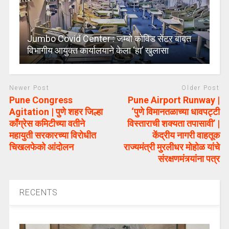
Jumbo Covid Center : जम्बो कोविड सेंटर बाबत
विभागीय आयुक्त कार्यालयाने केला ‘हा’ खुलासा
Newer Post
Older Post
Pune Congress
Pune Airport Runway |
Agitation | पुणे शहर जिल्हा
‘पुणे विमानतळाच्या धावपट्टी
कॉंग्रेस कमिटीच्या वतीने
विस्ताराची शक्यता तपासावी’ |
महायुती सरकारच्या विरोधीत
केंद्रीय नागरी वाहतूक
चिखलफेको आंदोलन
राज्यमंत्री मुरलीधर मोहोळ यांचे
संरक्षणमंत्र्यांना पत्र
RECENTS