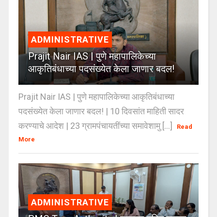
ADMINISTRATIVE
Prajit Nair IAS | पुणे महापालिकेच्या
आकृतिबंधाच्या पदसंख्येत केला जाणार बदल!
Prajit Nair IAS | पुणे महापालिकेच्या आकृतिबंधाच्या
पदसंख्येत केला जाणार बदल! | 10 दिवसांत माहिती सादर
करण्याचे आदेश | 23 ग्रामपंचायतींच्या समावेशामु [...]
Read
More
ADMINISTRATIVE