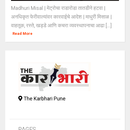
Madhuri Misal | मेट्रोचा राडारोडा तातडीने हटवा |
अनधिकृत फेरीवाल्यांवर कारवाईचे आदेश | माधुरी मिसाळ |
वाहतूक, रस्ते, खड्डे आणि कचरा व्यवस्थापनाचा आढा [...]
Read More
The Karbhari Pune
PAGES