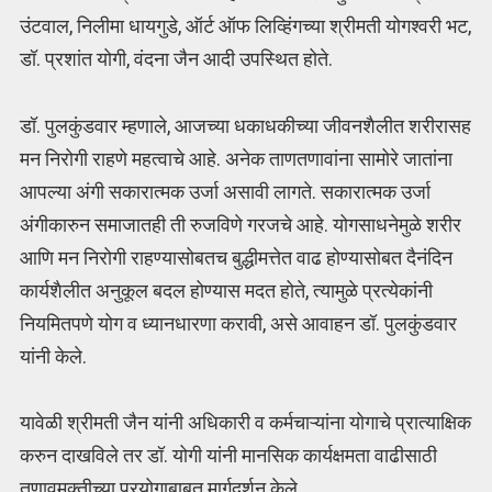
उंटवाल, निलीमा धायगुडे, ऑर्ट ऑफ लिव्हिंगच्या श्रीमती योगश्वरी भट,
डॉ. प्रशांत योगी, वंदना जैन आदी उपस्थित होते.
डॉ. पुलकुंडवार म्हणाले, आजच्या धकाधकीच्या जीवनशैलीत शरीरासह
मन निरोगी राहणे महत्वाचे आहे. अनेक ताणतणावांना सामोरे जातांना
आपल्या अंगी सकारात्मक उर्जा असावी लागते. सकारात्मक उर्जा
अंगीकारुन समाजातही ती रुजविणे गरजचे आहे. योगसाधनेमुळे शरीर
आणि मन निरोगी राहण्यासोबतच बुद्धीमत्तेत वाढ होण्यासोबत दैनंदिन
कार्यशैलीत अनुकूल बदल होण्यास मदत होते, त्यामुळे प्रत्येकांनी
नियमितपणे योग व ध्यानधारणा करावी, असे आवाहन डॉ. पुलकुंडवार
यांनी केले.
यावेळी श्रीमती जैन यांनी अधिकारी व कर्मचाऱ्यांना योगाचे प्रात्याक्षिक
करुन दाखविले तर डॉ. योगी यांनी मानसिक कार्यक्षमता वाढीसाठी
तणावमुक्तीच्या प्रयोगाबाबत मार्गदर्शन केले.