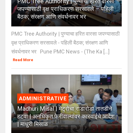
PMC Tree Authority | पुण्याचा हरित वारसा
जपण्यासाठी वृक्ष प्राधिकरण सरसावले – पहिली
बैठक; संरक्षण आणि संवर्धनावर भर
PMC Tree Authority | पुण्याचा हरित वारसा जपण्यासाठी
वृक्ष प्राधिकरण सरसावले - पहिली बैठक; संरक्षण आणि
संवर्धनावर भर Pune PMC News - (The Ka [...]
Read More
ADMINISTRATIVE
Madhuri Misal | मेट्रोचा राडारोडा तातडीने
हटवा | अनधिकृत फेरीवाल्यांवर कारवाईचे आदेश
| माधुरी मिसाळ