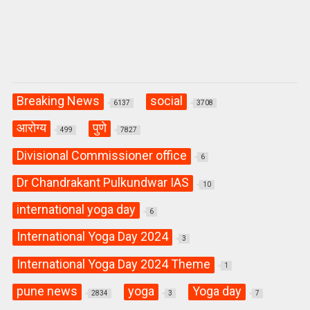
Breaking News
social
6137
3708
आरोग्य
पुणे
499
7827
Divisional Commissioner office
6
Dr Chandrakant Pulkundwar IAS
10
international yoga day
6
International Yoga Day 2024
3
International Yoga Day 2024 Theme
1
pune news
yoga
Yoga day
2834
3
7