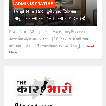
ADMINISTRATIVE
Prajit Nair IAS | पुणे महापालिकेच्या
आकृतिबंधाच्या पदसंख्येत केला जाणार बदल!
Prajit Nair IAS | पुणे महापालिकेच्या आकृतिबंधाच्या
पदसंख्येत केला जाणार बदल! | 10 दिवसांत माहिती सादर
करण्याचे आदेश | 23 ग्रामपंचायतींच्या समावेशामु [...]
Read
More
The Karbhari Pune