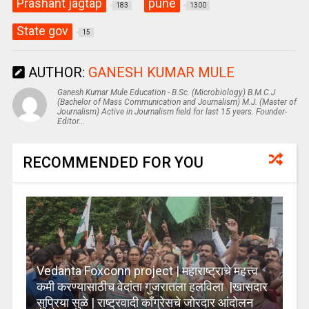
Prashant jagtap
pune
183
1300
State gov
15
AUTHOR:
GANESH KUMAR MULE
Ganesh Kumar Mule Education - B.Sc. (Microbiology) B.M.C.J
(Bachelor of Mass Communication and Journalism) M.J. (Master of
Journalism) Active in Journalism field for last 15 years. Founder-
Editor...
RECOMMENDED FOR YOU
Vedanta Foxconn project | महाराष्ट्राचे महत्त्व
कमी करण्यासाठीच वेदांता गुजरातला हलविला |खासदार
सुप्रिया सुळे | राष्ट्रवादी काँग्रेसचे जोरदार आंदोलन