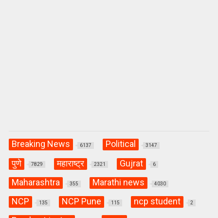
Breaking News
Political
6137
3147
पुणे
महाराष्ट्र
Gujrat
7829
2321
6
Maharashtra
Marathi news
355
4030
NCP
NCP Pune
ncp student
135
115
2