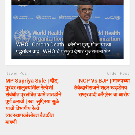
WHO : Corona Death : कोरोना मृत्यू मोजण्याच्या
पद्धतीवर वाद : WHO चे प्रमुख देणार गुजरातला भेट
Newer Post
Older Post
MP Supriya Sule | दौंड,
NCP Vs BJP | भाजपच्या
पुरंदर तालुक्यांतील रेल्वेशी
ठेकेदारीराजने शहर खड्डेमय |
संबंधीत प्रलंबित कामे तातडीने
राष्ट्रवादी काँग्रेस चा आरोप
पूर्ण करावी | खा. सुप्रिया सुळे
यांची विभागीय रेल्वे
व्यवस्थापकांसोबत बैठकीत
मागणी