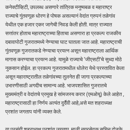
कनेक्टीव्हिटी, उपलब्ध असणारे तांत्रिक मनुष्यबळ व महाराष्ट्र
राज्याचे गुंतवणूक धोरण हे पोषक असल्यानं वेदांत ग्रुपनं तळेगांव
येथील एक हजार एकर जागेची निवड केली होती. मात्र राज्यात
सत्तांतर होताच महाराष्ट्राच्या हिताचा असणारा हा प्रकल्प राजकीय
दबावापोटी गुजरातमध्ये नेण्याचा घाट घातला जात आहे. महाराष्ट्राची
गुंतवणूक गुजरातकडे नेण्याचा प्रयत्न असून महाराष्ट्राला आर्थिक
मागास करण्याचा प्रयत्न आहे. यामुळे राज्याचे ‘जीएसटी’चे सुध्दा मोठे
नुकसान होईल. हा प्रकल्प गुजरातमधील धोलेरा येथे प्रस्तावित केला
असून महाराष्ट्रातील तळेगांवच्या तुलनेत ही जागा प्रकल्पाच्या
उभारणीसाठी अगदीच सामान्य आहे. भाजपशासित गुजरातचे
मुख्यमंत्री व वेदांतचे प्रमुख हे सांमजस्य करार (एमओयू) केले आहेत ,
महाराष्ट्रासाठी हा निर्णय अत्यंत दुर्दैवी आहे,असे मत शहराध्यक्ष
प्रशांत जगताप यांनी व्यक्त केले.
या प्रसंगी शहराध्यक्ष प्रशांत जगताप, माजी नगरसेवक सचिन दोडके