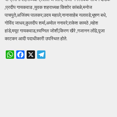
,प्रदीप गायकवाड ,युवक शहराध्यक्ष किशोर कांबळे,मनोज
पाचपुते,अजिंक्य पालकर,उदय महाले,नानासाहेब नलावडे,भूषण बधे,
गोविंद जाधव,कुलदीप शर्मा,अमोल ननावरे,राकेश कामठे ,महेश
हांडे,मयूर गायकवाड,स्वप्निल जोशी,किरण खैरे ,गजानन लोंढे,पूजा
काटकर आदी पदाधीकारी उपस्थित होते.
W
F
X
T
h
a
el
at
ce
e
s
b
gr
A
o
a
p
o
m
p
k