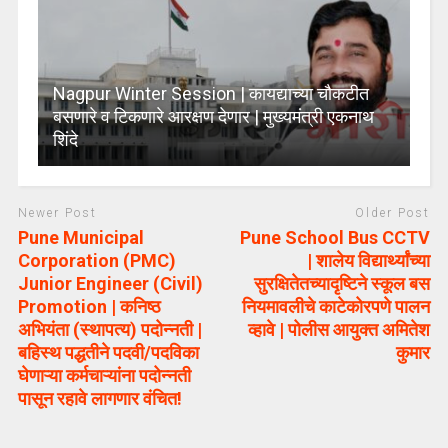
Nagpur Winter Session | कायद्याच्या चौकटीत
बसणारे व टिकणारे आरक्षण देणार | मुख्यमंत्री एकनाथ
शिंदे
Newer Post
Older Post
Pune Municipal
Pune School Bus CCTV
Corporation (PMC)
| शालेय विद्यार्थ्यांच्या
Junior Engineer (Civil)
सुरक्षितेतच्यादृष्टिने स्कूल बस
Promotion | कनिष्ठ
नियमावलीचे काटेकोरपणे पालन
अभियंता (स्थापत्य) पदोन्नती |
व्हावे | पोलीस आयुक्त अमितेश
बहिस्थ पद्धतीने पदवी/पदविका
कुमार
घेणाऱ्या कर्मचाऱ्यांना पदोन्नती
पासून रहावे लागणार वंचित!