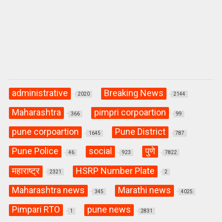
administrative
Breaking News
2020
2144
Maharashtra
pimpri corpoartion
366
99
pune corpoartion
Pune District
1645
787
Pune Police
social
पुणे
46
923
7822
महाराष्ट्र
HSRP Number Plate
2321
2
Maharashtra news
Marathi news
345
4025
Pimpari RTO
pune news
1
2831