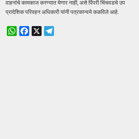
वाहनांचे कामकाज करण्यात येणार नाही, असे पिंपरी चिंचवडचे उप
प्रादेशिक परिवहन अधिकारी यांनी पत्रकान्वये कळविले आहे.
W
F
X
T
h
a
el
at
ce
e
s
b
gr
A
o
a
p
o
m
p
k