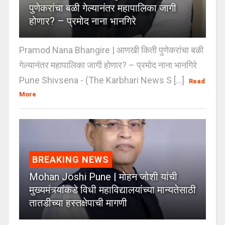
पुणेकरांचा बळी गेल्यानंतर महापालिका जागी
होणार? – प्रमोद नाना भानगिरे
Pramod Nana Bhangire | आणखी किती पुणेकरांचा बळी
गेल्यानंतर महापालिका जागी होणार? – प्रमोद नाना भानगिरे
Pune Shivsena - (The Karbhari News S [...]
Read
More
BREAKING NEWS
Mohan Joshi Pune | मोहन जोशी यांची
मुख्यमंत्र्यांकडे विधी महाविद्यालयांच्या मान्यतेसाठी
तातडीच्या हस्तक्षेपाची मागणी