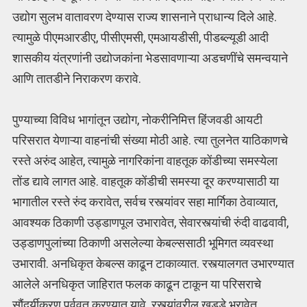
उद्योग सुलभ वातावरण देण्यास राज्य शासनाने प्राधान्य दिले आहे.
त्यामुळे पीएमआरडीए, पीसीएमसी, एमआयडीसी, पीडब्ल्यूडी आदी
शासकीय यंत्रणांनी उद्योजकांना भेडसावणाऱ्या अडचणींचे समन्वयाने
आणि तातडीने निराकरण करावे.
पुण्याच्या विविध भागांतून उद्योग, नोकरीनिमित्त हिंजवडी आयटी
परिसरात येणाऱ्या वाहनांची संख्या मोठी आहे. त्या तुलनेत याठिकाणचे
रस्ते अरुंद आहेत, त्यामुळे नागरिकांना वाहतूक कोंडीच्या समस्येला
तोंड द्यावे लागत आहे. वाहतूक कोंडीची समस्या दूर करण्यासाठी या
भागातील रस्ते रुंद करावेत, सर्वच रस्त्यांवर सहा मार्गिका ठेवाव्यात,
आवश्यक ठिकाणी उड्डाणपूल उभारावेत, सेवारस्त्यांची रुंदी वाढवावी,
उड्डाणपुलांच्या ठिकाणी असलेल्या केबल्ससाठी भूमिगत व्यवस्था
उभारावी. अनधिकृत केबल्स काढून टाकाव्यात. रस्त्यालगत उभारण्यात
आलेले अनधिकृत जाहिरात फलक काढून टाकून या परिसराचे
सौंदर्यीकरण पूर्ववत करण्यात यावे. रस्त्यांवरील खड्डे भरावेत,