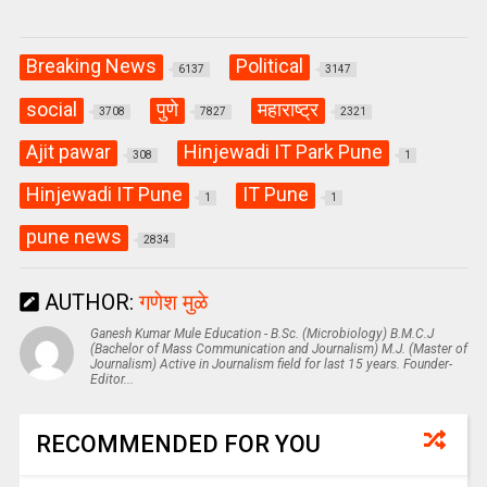
Breaking News
Political
6137
3147
social
पुणे
महाराष्ट्र
3708
7827
2321
Ajit pawar
Hinjewadi IT Park Pune
308
1
Hinjewadi IT Pune
IT Pune
1
1
pune news
2834
AUTHOR:
गणेश मुळे
Ganesh Kumar Mule Education - B.Sc. (Microbiology) B.M.C.J
(Bachelor of Mass Communication and Journalism) M.J. (Master of
Journalism) Active in Journalism field for last 15 years. Founder-
Editor...
RECOMMENDED FOR YOU