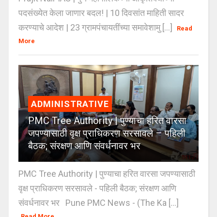
पदसंख्येत केला जाणार बदल! | 10 दिवसांत माहिती सादर
करण्याचे आदेश | 23 ग्रामपंचायतींच्या समावेशामु [...]
Read
More
ADMINISTRATIVE
PMC Tree Authority | पुण्याचा हरित वारसा
जपण्यासाठी वृक्ष प्राधिकरण सरसावले – पहिली
बैठक; संरक्षण आणि संवर्धनावर भर
PMC Tree Authority | पुण्याचा हरित वारसा जपण्यासाठी
वृक्ष प्राधिकरण सरसावले - पहिली बैठक; संरक्षण आणि
संवर्धनावर भर Pune PMC News - (The Ka [...]
Read More