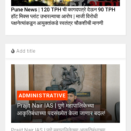
Pune News | 120 TPH ची कागदपत्रे देऊन 90 TPH
हॉट मिक्स प्लांट उभारल्याचा आरोप | माजी विरोधी
पक्षनेत्यांकडून आयुक्तांकडे स्वतंत्र चौकशीची मागणी
Add title
ADMINISTRATIVE
Prajit Nair IAS | पुणे महापालिकेच्या
आकृतिबंधाच्या पदसंख्येत केला जाणार बदल!
Prajit Nair IAS | पुणे महापालिकेच्या आकृतिबंधाच्या