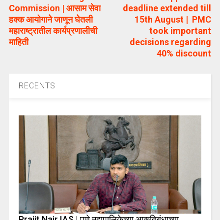
Commission | आसाम सेवा
deadline extended till
हक्क आयोगाने जाणून घेतली
15th August | PMC
महाराष्ट्रातील कार्यप्रणालीची
took important
माहिती
decisions regarding
40% discount
RECENTS
Prajit Nair IAS | पुणे महापालिकेच्या आकृतिबंधाच्या