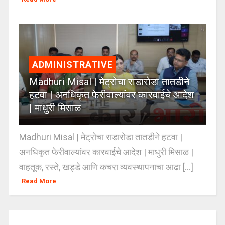
ADMINISTRATIVE
Madhuri Misal | मेट्रोचा राडारोडा तातडीने
हटवा | अनधिकृत फेरीवाल्यांवर कारवाईचे आदेश
| माधुरी मिसाळ
Madhuri Misal | मेट्रोचा राडारोडा तातडीने हटवा |
अनधिकृत फेरीवाल्यांवर कारवाईचे आदेश | माधुरी मिसाळ |
वाहतूक, रस्ते, खड्डे आणि कचरा व्यवस्थापनाचा आढा [...]
Read More