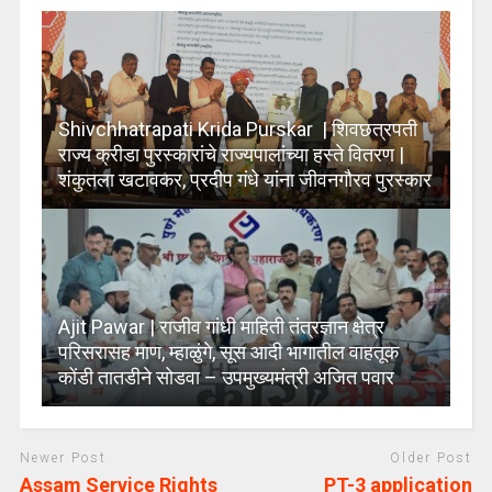
Shivchhatrapati Krida Purskar | शिवछत्रपती
राज्य क्रीडा पुरस्कारांचे राज्यपालांच्या हस्ते वितरण |
शंकुतला खटावकर, प्रदीप गंधे यांना जीवनगौरव पुरस्कार
Ajit Pawar | राजीव गांधी माहिती तंत्रज्ञान क्षेत्र
परिसरासह माण, म्हाळुंगे, सूस आदी भागातील वाहतूक
कोंडी तातडीने सोडवा – उपमुख्यमंत्री अजित पवार
Newer Post
Older Post
Assam Service Rights
PT-3 application