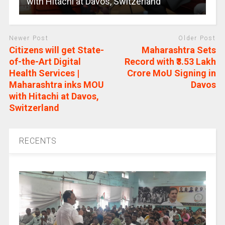
with Hitachi at Davos, Switzerland
Newer Post
Older Post
Citizens will get State-
Maharashtra Sets
of-the-Art Digital
Record with ₹3.53 Lakh
Health Services |
Crore MoU Signing in
Maharashtra inks MOU
Davos
with Hitachi at Davos,
Switzerland
RECENTS