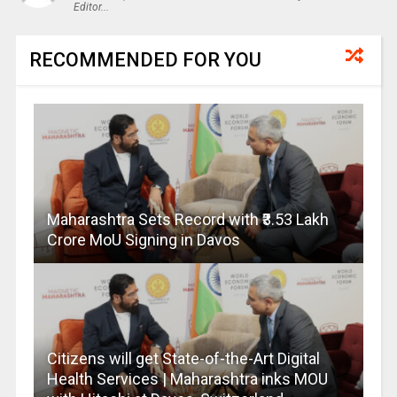
Editor...
RECOMMENDED FOR YOU
Maharashtra Sets Record with ₹3.53 Lakh
Crore MoU Signing in Davos
Citizens will get State-of-the-Art Digital
Health Services | Maharashtra inks MOU