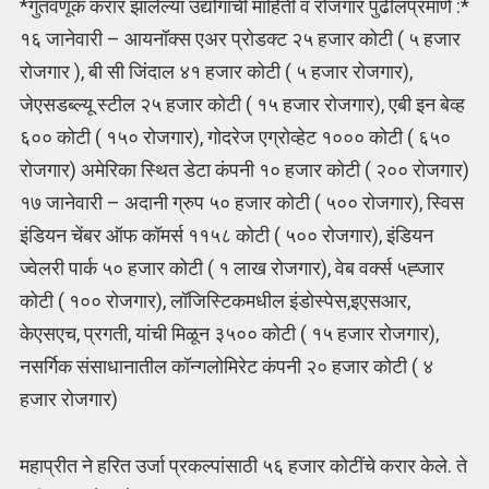
*गुंतवणूक करार झालेल्या उद्योगांची माहिती व रोजगार पुढीलप्रमाणे :*
१६ जानेवारी – आयनॉक्स एअर प्रोडक्ट २५ हजार कोटी ( ५ हजार
रोजगार ), बी सी जिंदाल ४१ हजार कोटी ( ५ हजार रोजगार),
जेएसडब्ल्यू स्टील २५ हजार कोटी ( १५ हजार रोजगार), एबी इन बेव्ह
६०० कोटी ( १५० रोजगार), गोदरेज एग्रोव्हेट १००० कोटी ( ६५०
रोजगार) अमेरिका स्थित डेटा कंपनी १० हजार कोटी ( २०० रोजगार)
१७ जानेवारी – अदानी ग्रुप ५० हजार कोटी ( ५०० रोजगार), स्विस
इंडियन चेंबर ऑफ कॉमर्स ११५८ कोटी ( ५०० रोजगार), इंडियन
ज्वेलरी पार्क ५० हजार कोटी ( १ लाख रोजगार), वेब वर्क्स ५ह्जार
कोटी ( १०० रोजगार), लॉजिस्टिकमधील इंडोस्पेस,इएसआर,
केएसएच, प्रगती, यांची मिळून ३५०० कोटी ( १५ हजार रोजगार),
नसर्गिक संसाधानातील कॉन्गलोमिरेट कंपनी २० हजार कोटी ( ४
हजार रोजगार)
महाप्रीत ने हरित उर्जा प्रकल्पांसाठी ५६ हजार कोटींचे करार केले. ते