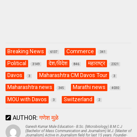
Breaking News
Commerce
6137
341
Political
देश/विदेश
महाराष्ट्र
3149
846
2321
Davos
Maharashtra CM Davos Tour
3
3
Maharashtra news
Marathi news
345
4030
MOU with Davos
Switzerland
3
2
AUTHOR:
गणेश मुळे
Ganesh Kumar Mule Education - B.Sc. (Microbiology) B.M.C.J
(Bachelor of Mass Communication and Journalism) M.J. (Master of
Journalism) Active in Journalism field for last 15 years. Founder-