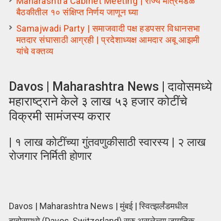
Maharashtra Cabinet Meeting | राज्य मंत्रिमंडळ
बैठकीतील १० संक्षिप्त निर्णय जाणून घ्या
Samajwadi Party | समाजवादी पक्ष हडपसर विधानसभा
मतदार संघासाठी आग्रही | प्रदेशाध्यक्ष आमदार अबू आझमी
यांचे वक्तव्य
Davos | Maharashtra News | दावोसमध्ये
महाराष्ट्राने केले ३ लाख ५३ हजार कोटींचे
विक्रमी सामंजस्य करार
| १ लाख कोटींच्या गुंतवणुकीसाठी स्वारस्य | २ लाख
रोजगार निर्मिती होणार
Davos | Maharashtra News | मुंबई | स्वित्झर्लंडमधील
दावोसमध्ये (Davos, Switzerland) सुरु असलेल्या जागतिक