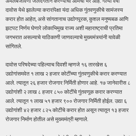
अंमलबजावणी जलदगतीने करण्याचा आमचा भर आहे. गेल्या वर्षी
दावोस येथे झालेल्या करारांपेक्षा यंदा अधिक गुंतवणुकीचे सामंजस्य
करार होत आहेत, असे सांगतानाच उद्योगपूरक, कुशल मनुष्यबळ आणि
झटपट निर्णय घेणारे लोकाभिमुख राज्य अशी महाराष्ट्राची प्रतिमा
जगभरात असल्याचे याठिकाणी जाणवल्याचे मुख्यमंत्र्यांनी यावेळी
सांगितले.
दावोस परिषदेच्या पहिल्याच दिवशी म्हणजे १६ तारखेस ६
उद्योगांसमवेत १ लाख २ हजार कोटींच्या गुंतवणुकीचे करार करण्यात
आले. त्यातून २६ हजार रोजगार निर्मिती होणार आहे. १७ जानेवारीस ८
उद्योगांशी २ लाख ८ हजार ८५० कोटींचे गुंतवणूक करार करण्यात
आले. त्यातून १ लाख ५१ हजार ९०० रोजगार निर्मिती होईल. उद्या ६
उद्योगांशी ४२ हजार ८२५ कोटींचे करार होत असून त्यातून १३ हजार
रोजगार निर्माण होतील असे मुख्यमंत्री म्हणाले.