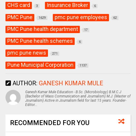
CHS card
Insurance Broker
3
6
PMC Pune
pmc pune employees
1629
62
PMC Pune health department
17
PMC Pune health schemes
6
pmc pune news
271
Pune Municipal Corporation
1137
AUTHOR:
GANESH KUMAR MULE
Ganesh Kumar Mule Education - B.Sc. (Microbiology) B.M.C.J
(Bachelor of Mass Communication and Journalism) M.J. (Master of
Journalism) Active in Journalism field for last 15 years. Founder-
Editor...
RECOMMENDED FOR YOU