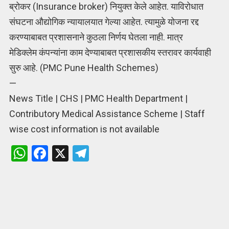
ब्रोकर (Insurance broker) नियुक्त केले आहेत. याविरोधात
संघटना औद्योगिक न्यायालयात गेल्या आहेत. त्यामुळे योजना रद्द
करण्याबाबत प्रशासनाने कुठला निर्णय घेतला नाही. मात्र
मेडिक्लेम कंपन्यांना काम देण्याबाबत प्रशासकीय स्तरावर कार्यवाही
सुरु आहे. (PMC Pune Health Schemes)
—
News Title | CHS | PMC Health Department |
Contributory Medical Assistance Scheme | Staff
wise cost information is not available
W
F
X
T
h
a
el
at
ce
e
s
b
gr
A
o
a