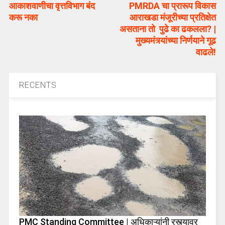
आकाशवाणीचा वृत्तविभाग बंद
PMRDA चा प्रारूप विकास
करू नका
आराखडा मंजूरीच्या प्रतिक्षेत
असताना तो पुढे का ढकलला? |
मुख्यमंत्र्यांच्या निर्णयाने गूढ
वाढले!
RECENTS
PMC Standing Committee | अधिकाऱ्यांनी रस्त्यावर