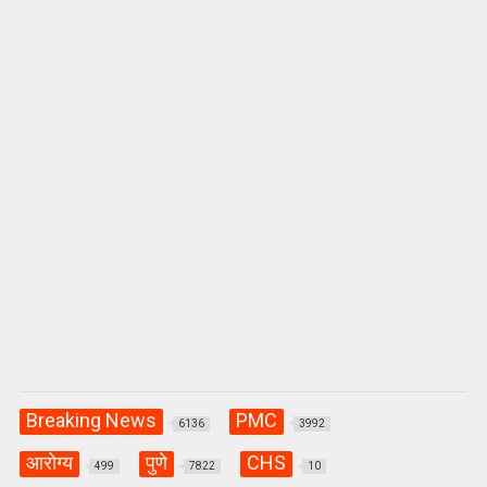
p
o
m
p
k
Breaking News
PMC
6136
3992
आरोग्य
पुणे
CHS
499
7822
10