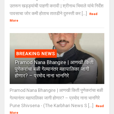
उतरून खड्ड्यांची पाहणी करावी | श्रीनाथ भिमाले यांचे निर्देश
पावसाचा जोर कमी होताच तातडीने दुरुस्ती कर [...]
Read
More
BREAKING NEWS
Pramod Nana Bhangire | आणखी किती
पुणेकरांचा बळी गेल्यानंतर महापालिका जागी
होणार? – प्रमोद नाना भानगिरे
Pramod Nana Bhangire | आणखी किती पुणेकरांचा बळी
गेल्यानंतर महापालिका जागी होणार? – प्रमोद नाना भानगिरे
Pune Shivsena - (The Karbhari News S [...]
Read
More