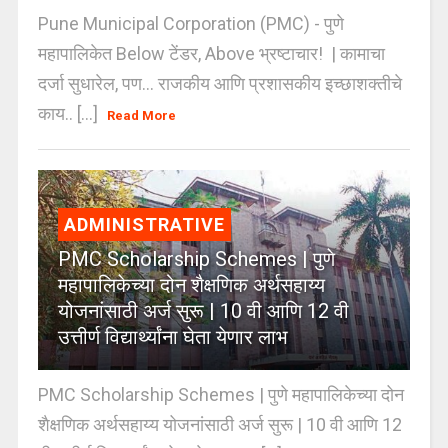
Pune Municipal Corporation (PMC) - पुणे
महापालिकेत Below टेंडर, Above भ्रष्टाचार! | कामाचा
दर्जा सुधारेल, पण… राजकीय आणि प्रशासकीय इच्छाशक्तीचे
काय.. [...]
Read More
ADMINISTRATIVE
PMC Scholarship Schemes | पुणे
महापालिकेच्या दोन शैक्षणिक अर्थसहाय्य
योजनांसाठी अर्ज सुरू | 10 वी आणि 12 वी
उत्तीर्ण विद्यार्थ्यांना घेता येणार लाभ
PMC Scholarship Schemes | पुणे महापालिकेच्या दोन
शैक्षणिक अर्थसहाय्य योजनांसाठी अर्ज सुरू | 10 वी आणि 12