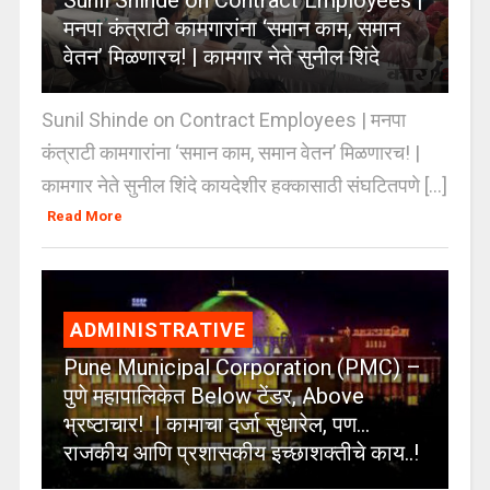
मनपा कंत्राटी कामगारांना ‘समान काम, समान
वेतन’ मिळणारच! | कामगार नेते सुनील शिंदे
Sunil Shinde on Contract Employees | मनपा
कंत्राटी कामगारांना ‘समान काम, समान वेतन’ मिळणारच! |
कामगार नेते सुनील शिंदे कायदेशीर हक्कासाठी संघटितपणे [...]
Read More
ADMINISTRATIVE
Pune Municipal Corporation (PMC) –
पुणे महापालिकेत Below टेंडर, Above
भ्रष्टाचार! | कामाचा दर्जा सुधारेल, पण…
राजकीय आणि प्रशासकीय इच्छाशक्तीचे काय..!