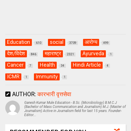
Education
social
आरोग्य
610
3709
499
देश/विदेश
महाराष्ट्र
Ayurveda
846
2321
1
Cancer
Health
Hindi Article
7
34
4
ICMR
Immunity
1
1
AUTHOR:
कारभारी वृत्तसेवा
Ganesh Kumar Mule Education - B.Sc. (Microbiology) B.M.C.J
(Bachelor of Mass Communication and Journalism) M.J. (Master of
Journalism) Active in Journalism field for last 15 years. Founder-
Editor...