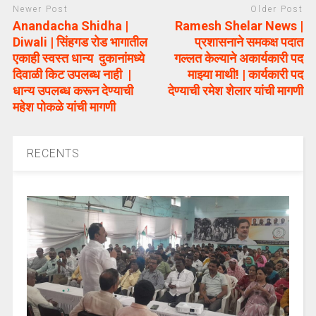
Newer Post
Older Post
Anandacha Shidha |
Ramesh Shelar News |
Diwali | सिंहगड रोड भागातील
प्रशासनाने समकक्ष पदात
एकाही स्वस्त धान्य दुकानांमध्ये
गल्लत केल्याने अकार्यकारी पद
दिवाळी किट उपलब्ध नाही |
माझ्या माथी! | कार्यकारी पद
धान्य उपलब्ध करून देण्याची
देण्याची रमेश शेलार यांची मागणी
महेश पोकळे यांची मागणी
RECENTS