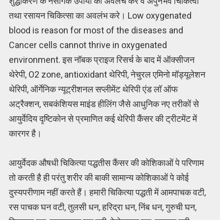
शुद्धीकरण के नैसर्गिक उपायों को अवलंच करे व अपुनर्भव चिकित्वा
तथा रसायन चिकित्सा का अवलंभ करे। Low oxygenated
blood is reason for most of the diseases and
Cancer cells cannot thrive in oxygenated
environment. इस नॉबक प्राइज रिसर्च के बाद में ऑक्सीजन
थेरेपी, O2 zone, antioxidant थेरिपी, नेचुरल एमिनो मॉड्यूलेशन
थेरिपी, ऑर्गेनिक न्यूट्रीशनल सप्लीमेंट थेरिपी एंड लॉ ऑफ
अट्रैक्शन, सबकंशियस माइंड हीलिंग जैसे आधुनिक नए तरीकों से
आयुर्वेदिय दृष्टिकोन से प्रमाणित कई थेरिपी कैंसर की ट्रीटमेंट में
कारगर है।
आयुर्वेदक औषधी चिकित्या पद्धतीस कैंसर की कोशिकाओं पे परिणाम
तो करती है ही परंतु शरीर की बाकी सामान्य कोशिकाओं पे कोई
दुस्यपरीणाम नहीं करते हैं। हमारी चिकित्या पद्धती में आमपाचक वटी,
रस पाचक घन वटी, तुलसी धन, हरिद्रा धन, निंब धन, गुरुची घन,