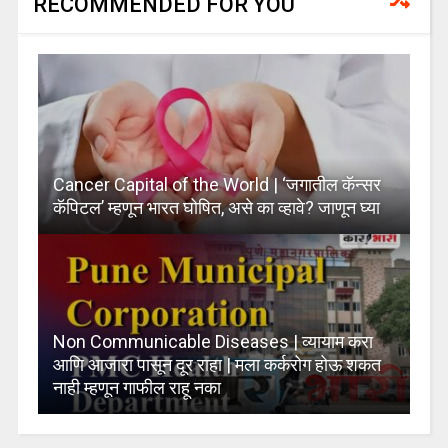
RECOMMENDED FOR YOU
Cancer Capital of the World | ‘जगातील कॅन्सर
कॅपिटल’ म्हणून भारत घोषित, असे का व्हावे? जाणून घ्या
Non Communicable Diseases | व्यायाम करा
आणि आजारा पासून दूर राहा | मला कर्करोग होऊ शकत
नाही म्हणून गाफील राहू नका