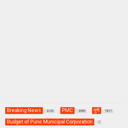
p
o
m
p
k
Breaking News
PMC
पुणे
6135
3989
7817
Budget of Pune Municipal Corporation
1