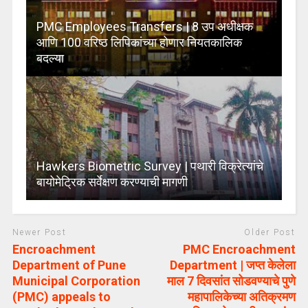
PMC Employees Transfers | 8 उप अधीक्षक
आणि 100 वरिष्ठ लिपिकांच्या होणार नियतकालिक
बदल्या
Hawkers Biometric Survey | पथारी विक्रेत्यांचे
बायोमेट्रिक सर्वेक्षण करण्याची मागणी
Newer Post
Older Post
Encroachment
PMC Encroachment
Department of Pune
Department | जप्त केलेला
Municipal Corporation
माल 7 दिवसांत सोडवण्याचे पुणे
(PMC) appeals to
महापालिकेच्या अतिक्रमण