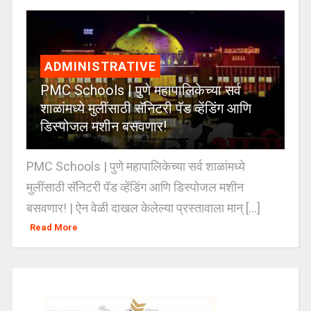
ADMINISTRATIVE
PMC Schools | पुणे महापालिकेच्या सर्व
शाळांमध्ये मुलींसाठी सॅनिटरी पॅड व्हेंडिंग आणि
डिस्पोजल मशीन बसवणार!
PMC Schools | पुणे महापालिकेच्या सर्व शाळांमध्ये
मुलींसाठी सॅनिटरी पॅड व्हेंडिंग आणि डिस्पोजल मशीन
बसवणार! | ऐन वेळी दाखल केलेल्या प्रस्तावाला मान् [...]
Read More