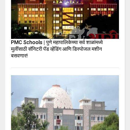
PMC Schools | पुणे महापालिकेच्या सर्व शाळांमध्ये
मुलींसाठी सॅनिटरी पॅड व्हेंडिंग आणि डिस्पोजल मशीन
बसवणार!