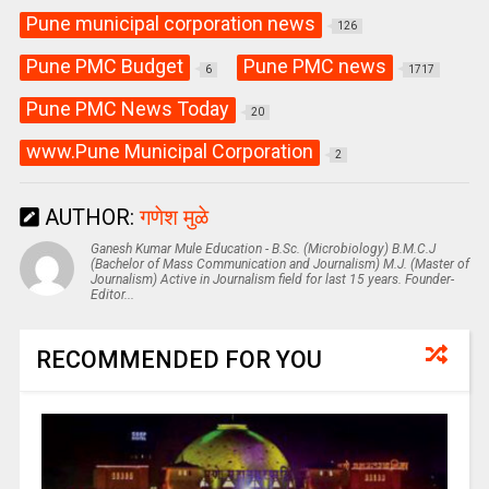
Pune municipal corporation news
126
Pune PMC Budget
Pune PMC news
6
1717
Pune PMC News Today
20
www.Pune Municipal Corporation
2
AUTHOR:
गणेश मुळे
Ganesh Kumar Mule Education - B.Sc. (Microbiology) B.M.C.J
(Bachelor of Mass Communication and Journalism) M.J. (Master of
Journalism) Active in Journalism field for last 15 years. Founder-
Editor...
RECOMMENDED FOR YOU