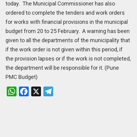
today. The Municipal Commissioner has also
ordered to complete the tenders and work orders
for works with financial provisions in the municipal
budget from 20 to 25 February. A warning has been
given to all the departments of the municipality that
if the work order is not given within this period, if
the provision lapses or if the work is not completed,
the department will be responsible for it. (Pune
PMC Budget)
W
F
X
T
h
a
el
at
ce
e
s
b
gr
A
o
a