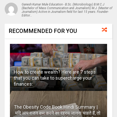
Ganesh Kumar Mule Education - B.Sc. (Microbiology) B.M.C.J
(Bachelor of Mass Communication and Journalism) M.J. (Master of
Journalism) Active in Journalism field for last 15 years. Founder-
Editor...
RECOMMENDED FOR YOU
How to create wealth? Here are 7 steps
that you can take to supercharge your
finances:
The Obesity Code Book Hindi Summary |
यदि आप वजन कम करने का रहस्य जानना चाहते हैं, तो