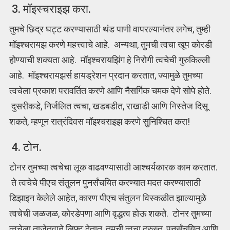
3. मॉइस्चराइझ करा.
तुमचे छिद्र घट्ट करण्यासाठी थंड पाणी वापरल्यानंतर लगेच, तुम्ही
मॉइश्चरायझ करणे महत्त्वाचे आहे. अन्यथा, तुमची त्वचा खूप कोरडी
होण्याची शक्यता आहे. मॉइश्चरायझिंग हे निरोगी त्वचेची गुरुकिल्ली
आहे. मॉइश्चरायझर्स हायड्रेशन प्रदान करतात, ज्यामुळे तुमच्या
त्वचेला प्रकाश परावर्तित करणे आणि नैसर्गिक चमक देणे सोपे होते.
दुसरीकडे, निर्जलित त्वचा, खडबडीत, राखाडी आणि निस्तेज दिसू
शकते, म्हणून रात्रंदिवस मॉइश्चराइझ करणे सुनिश्चित करा!
4. टोन.
टोनर तुमच्या त्वचेचा लूक वाढवण्यासाठी आश्चर्यकारक काम करतात.
ते त्वचेचे पीएच संतुलन पुनर्संचयित करण्यात मदत करण्यासाठी
डिझाइन केलेले आहेत, कारण पीएच संतुलन विस्कळीत झाल्यामुळे
त्वचेची जळजळ, कोरडेपणा आणि वृद्धत्व होऊ शकते. टोनर तुमच्या
त्वचेला ताजेतवाने लिफ्ट देतात, तुमची त्वचा दुरुस्त, पुनर्संचयित आणि