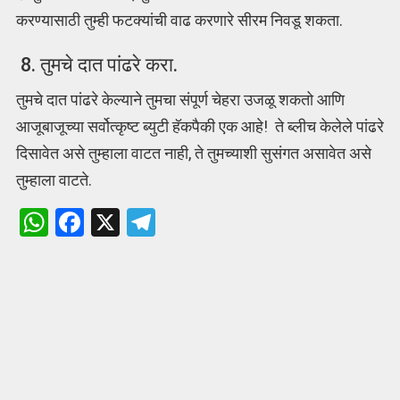
करण्यासाठी तुम्ही फटक्यांची वाढ करणारे सीरम निवडू शकता.
8. तुमचे दात पांढरे करा.
तुमचे दात पांढरे केल्याने तुमचा संपूर्ण चेहरा उजळू शकतो आणि
आजूबाजूच्या सर्वोत्कृष्ट ब्युटी हॅकपैकी एक आहे! ते ब्लीच केलेले पांढरे
दिसावेत असे तुम्हाला वाटत नाही, ते तुमच्याशी सुसंगत असावेत असे
तुम्हाला वाटते.
W
F
X
T
h
a
el
at
ce
e
s
b
gr
A
o
a
p
o
m
p
k