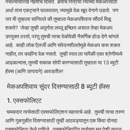
नसल्यासारखे नेहमीच दिसते. बर्‍याच स्त्रिया त्यांच्या मेकअपसाठी
अर्धा तास एकट्याने घालवतात, ज्यामुळे वेळ खूप वेगाने उडतो. पण
जर मी तुम्हाला सांगितले की तुम्हाला मेकअपशिवाय सौंदर्य मिळू
शकते? जेव्हा तुम्ही अपूर्णता लपवू इच्छित असाल तेव्हा मेकअप
उपयुक्त ठरतो, परंतु तुमची त्वचा वेळोवेळी नैसर्गिक होऊ देणे चांगले
आहे. काही लोक ऍलर्जी आणि संवेदनशीलतेमुळे मेकअप करू शकत
नाहीत, तर काहींना वेळ नसतो. तुम्‍ही स्‍वत:ला यापैकी एका श्रेणीमध्‍ये
आढळल्‍यास, तुमची सकाळ सोपी करण्‍यासाठी तुम्‍हाला या 13 ब्युटी
हॅक्स (आणि उत्‍पादने) आवडतील!
मेकअपशिवाय सुंदर दिसण्यासाठी 8 ब्युटी हॅक्स
1. एक्सफोलिएट
चमकदार त्वचेसाठी एक्सफोलिएशन महत्वाचे आहे. तुमची त्वचा तरुण
आणि गुळगुळीत दिसण्यासाठी तुम्ही आठवड्यातून एक किंवा दोनदा
एक्सफोलिएट केले पाहिजे. एक्सफोलिएटिंग त्वचेच्या मृत पेशी काढून