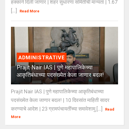
हक्काने दिली जाणार | शहर सुधारणा समितीची मान्यता | 1.67
[...]
Read More
ADMINISTRATIVE
Prajit Nair IAS | पुणे महापालिकेच्या
आकृतिबंधाच्या पदसंख्येत केला जाणार बदल!
Prajit Nair IAS | पुणे महापालिकेच्या आकृतिबंधाच्या
पदसंख्येत केला जाणार बदल! | 10 दिवसांत माहिती सादर
करण्याचे आदेश | 23 ग्रामपंचायतींच्या समावेशामु [...]
Read
More