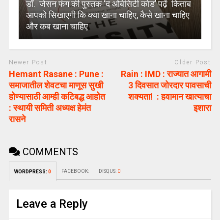
डॉ. जेसन फंग की पुस्तक ‘द ओबेसिटी कोड’ पढ़ें किताब
आपको सिखाएगी कि क्या खाना चाहिए, कैसे खाना चाहिए
और कब खाना चाहिए
Newer Post
Older Post
Hemant Rasane : Pune :
Rain : IMD : राज्यात आगामी
समाजातील शेवटचा माणूस सुखी
3 दिवसात जोरदार पावसाची
होण्यासाठी आम्ही कटिबद्ध आहोत
शक्यता! : हवामान खात्याचा
: स्थायी समिती अध्यक्ष हेमंत
इशारा
रासने
COMMENTS
FACEBOOK:
DISQUS:
0
WORDPRESS:
0
Leave a Reply