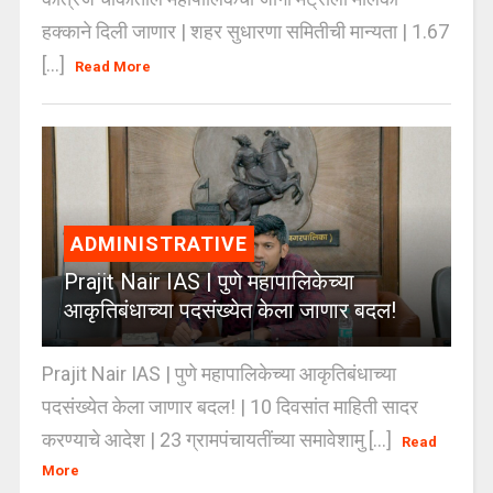
हक्काने दिली जाणार | शहर सुधारणा समितीची मान्यता | 1.67
[...]
Read More
ADMINISTRATIVE
Prajit Nair IAS | पुणे महापालिकेच्या
आकृतिबंधाच्या पदसंख्येत केला जाणार बदल!
Prajit Nair IAS | पुणे महापालिकेच्या आकृतिबंधाच्या
पदसंख्येत केला जाणार बदल! | 10 दिवसांत माहिती सादर
करण्याचे आदेश | 23 ग्रामपंचायतींच्या समावेशामु [...]
Read
More