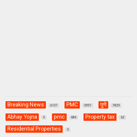
Breaking News
PMC
पुणे
6137
3997
7829
Abhay Yojna
pmc
Property tax
5
684
62
Residential Properties
3