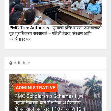
PMC Tree Authority | पुण्याचा हरित वारसा जपण्यासाठी
वृक्ष प्राधिकरण सरसावले – पहिली बैठक; संरक्षण आणि
संवर्धनावर भर
Add title
ADMINISTRATIVE
PMC Scholarship Schemes | पुणे
महापालिकेच्या दोन शैक्षणिक अर्थसहाय्य
योजनांसाठी अर्ज सुरू | 10 वी आणि 12 वी