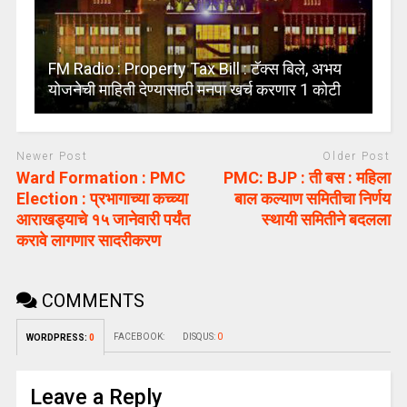
FM Radio : Property Tax Bill : टॅक्स बिले, अभय
योजनेची माहिती देण्यासाठी मनपा खर्च करणार 1 कोटी
Newer Post
Older Post
Ward Formation : PMC
PMC: BJP : ती बस : महिला
Election : प्रभागाच्या कच्च्या
बाल कल्याण समितीचा निर्णय
आराखड्याचे १५ जानेवारी पर्यंत
स्थायी समितीने बदलला
करावे लागणार सादरीकरण
COMMENTS
FACEBOOK:
DISQUS:
0
WORDPRESS:
0
Leave a Reply