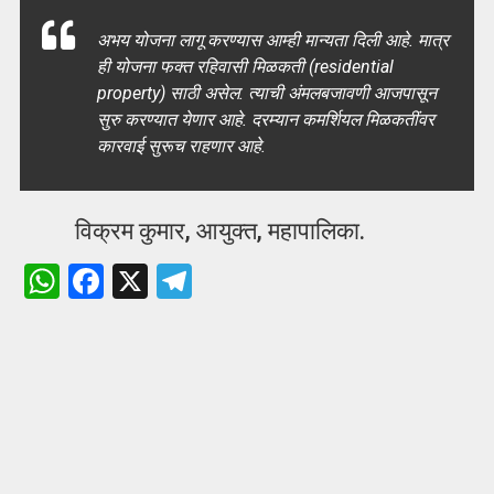
अभय योजना लागू करण्यास आम्ही मान्यता दिली आहे. मात्र
ही योजना फक्त रहिवासी मिळकती
(residential
property) साठी असेल. त्याची अंमलबजावणी आजपासून
सुरु करण्यात येणार आहे. दरम्यान कमर्शियल मिळकतींवर
कारवाई सुरूच राहणार आहे.
विक्रम कुमार, आयुक्त, महापालिका.
W
F
X
T
h
a
el
at
ce
e
s
b
gr
A
o
a
p
o
m
p
k