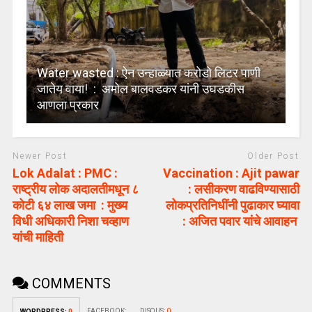
Water wasted : ऐन उन्हाळ्यात करोडो लिटर पाणी
जातेय वाया! : अमोल बालवडकर यांनी उघडकीस
आणला प्रकार
Newer Post
Older Post
Lok Adalat : PMC :
Vaccination : Ajit pawar
राष्ट्रीय लोक अदालतीमधून ८
: लसीकरण वाढविण्यासाठी
कोटी ६४ लाख जमा : मुख्य
लोकप्रतिनिधींनी पुढाकार घ्यावा
विधी अधिकारी निशा चव्हाण
: अजित पवार यांचे आवाहन
यांची माहिती
COMMENTS
FACEBOOK:
DISQUS:
0
WORDPRESS:
0