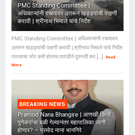
PMC Standing Committee |
अधिकाऱ्यांनी रस्त्यावर उतरून खड्ड्यांची पाहणी
करावी | श्रीनाथ भिमाले यांचे निर्देश
PMC Standing Committee | अधिकाऱ्यांनी रस्त्यावर
उतरून खड्ड्यांची पाहणी करावी | श्रीनाथ भिमाले यांचे निर्देश
पावसाचा जोर कमी होताच तातडीने दुरुस्ती कर [...]
Read
More
BREAKING NEWS
Pramod Nana Bhangire | आणखी किती
पुणेकरांचा बळी गेल्यानंतर महापालिका जागी
होणार? – प्रमोद नाना भानगिरे