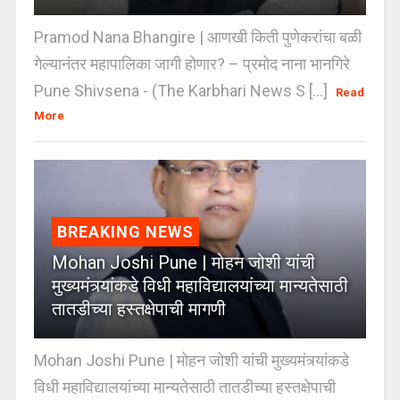
Pramod Nana Bhangire | आणखी किती पुणेकरांचा बळी
गेल्यानंतर महापालिका जागी होणार? – प्रमोद नाना भानगिरे
Pune Shivsena - (The Karbhari News S [...]
Read
More
BREAKING NEWS
Mohan Joshi Pune | मोहन जोशी यांची
मुख्यमंत्र्यांकडे विधी महाविद्यालयांच्या मान्यतेसाठी
तातडीच्या हस्तक्षेपाची मागणी
Mohan Joshi Pune | मोहन जोशी यांची मुख्यमंत्र्यांकडे
विधी महाविद्यालयांच्या मान्यतेसाठी तातडीच्या हस्तक्षेपाची