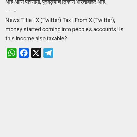
आहे आणि परिणामी, पुरवठ्याचे ठिकाण भारताबाहेर आहे.
——-
News Title | X (Twitter) Tax | From X (Twitter),
money started coming into people’s accounts! Is
this income also taxable?
W
F
X
T
h
a
el
at
ce
e
s
b
gr
A
o
a
p
o
m
p
k