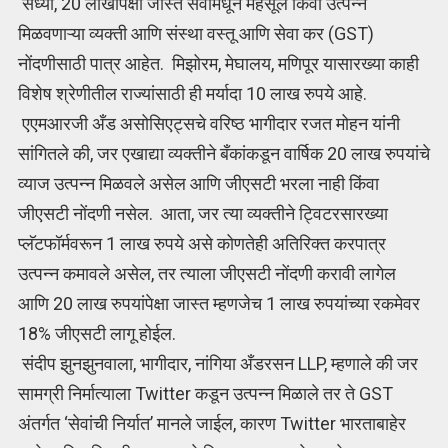
सध्या, 20 लाखांपेक्षा जास्त सेवांमधून महसूल किंवा उत्पन्न
मिळवणाऱ्या व्यक्ती आणि संस्था वस्तू आणि सेवा कर (GST)
नोंदणीसाठी पात्र आहेत. मिझोरम, मेघालय, मणिपूर यासारख्या काही
विशेष श्रेणीतील राज्यांसाठी ही मर्यादा 10 लाख रुपये आहे.
एएमआरजी अँड असोसिएट्सचे वरिष्ठ भागीदार रजत मोहन यांनी
सांगितले की, जर एखाद्या व्यक्तीने बँकांकडून वार्षिक 20 लाख रुपयांचे
व्याज उत्पन्न मिळवले असेल आणि जीएसटी भरला नाही किंवा
जीएसटी नोंदणी नसेल. आता, जर त्या व्यक्तीने ट्विटरसारख्या
प्लॅटफॉर्मवरून 1 लाख रुपये असे कोणतेही अतिरिक्त करपात्र
उत्पन्न कमावले असेल, तर त्याला जीएसटी नोंदणी करावी लागेल
आणि 20 लाख रुपयांपेक्षा जास्त म्हणजेच 1 लाख रुपयांच्या रकमेवर
18% जीएसटी लागू होईल.
संदीप झुनझुनवाला, भागीदार, नांगिया अँडरसन LLP, म्हणाले की जर
सामग्री निर्मात्याला Twitter कडून उत्पन्न मिळाले तर ते GST
अंतर्गत ‘सेवांची निर्यात’ मानले जाईल, कारण Twitter भारताबाहेर