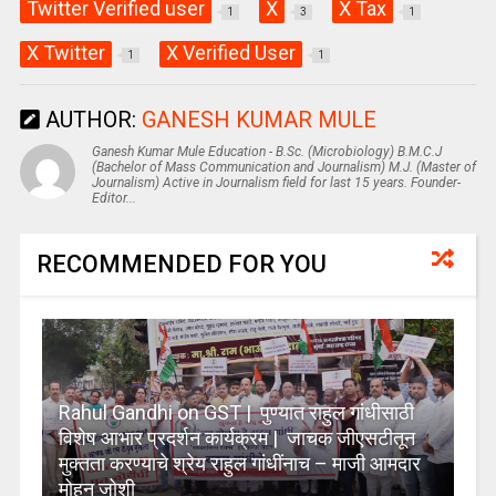
Twitter Verified user
X
X Tax
1
3
1
X Twitter
X Verified User
1
1
AUTHOR:
GANESH KUMAR MULE
Ganesh Kumar Mule Education - B.Sc. (Microbiology) B.M.C.J
(Bachelor of Mass Communication and Journalism) M.J. (Master of
Journalism) Active in Journalism field for last 15 years. Founder-
Editor...
RECOMMENDED FOR YOU
Rahul Gandhi on GST | पुण्यात राहुल गांधीसाठी
विशेष आभार प्रदर्शन कार्यक्रम | जाचक जीएसटीतून
मुक्तता करण्याचे श्रेय राहुल गांधींनाच – माजी आमदार
मोहन जोशी