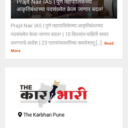
Prajit Nair IAS | पुणे महापालिकेच्या
आकृतिबंधाच्या पदसंख्येत केला जाणार बदल!
Prajit Nair IAS | पुणे महापालिकेच्या आकृतिबंधाच्या
पदसंख्येत केला जाणार बदल! | 10 दिवसांत माहिती सादर
करण्याचे आदेश | 23 ग्रामपंचायतींच्या समावेशामु [...]
Read
More
The Karbhari Pune