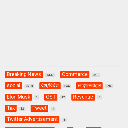
Breaking News
Commerce
6137
341
social
देश/विदेश
लाइफस्टाइल
3708
846
294
Elon Musk
GST
Revenue
1
12
1
Tax
Tweet
12
1
Twitter Advertisement
1