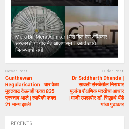
Mera Bill Mera Adhikar | मेरा बिल मेरा अधिकार |
सरकारची या योजनेत आजपासून 1 कोटी रुपये
जिंकण्याची संधी
Newer Post
Older Post
Gunthewari
Dr Siddharth Dhende |
Regularisation | चार वेळा
सावली संस्थेतील निराधार
मुदतवाढ देऊनही फक्त 835
मुलांना शैक्षणिक मदतीचा आधार
प्रस्ताव आले | त्यापैकी फक्त
| माजी उपहापौर डॉ. सिद्धार्थ धेंडे
21 मान्य झाले!
यांचा पुढाकार
RECENTS