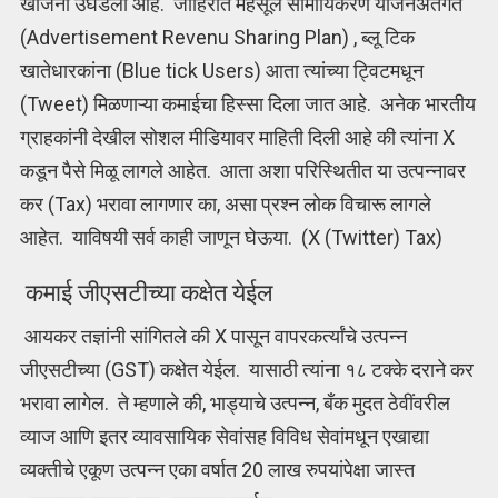
खजिना उघडला आहे. जाहिरात महसूल सामायिकरण योजनेअंतर्गत
(Advertisement Revenu Sharing Plan) , ब्लू टिक
खातेधारकांना (Blue tick Users) आता त्यांच्या ट्विटमधून
(Tweet) मिळणाऱ्या कमाईचा हिस्सा दिला जात आहे. अनेक भारतीय
ग्राहकांनी देखील सोशल मीडियावर माहिती दिली आहे की त्यांना X
कडून पैसे मिळू लागले आहेत. आता अशा परिस्थितीत या उत्पन्नावर
कर (Tax) भरावा लागणार का, असा प्रश्न लोक विचारू लागले
आहेत. याविषयी सर्व काही जाणून घेऊया. (X (Twitter) Tax)
कमाई जीएसटीच्या कक्षेत येईल
आयकर तज्ञांनी सांगितले की X पासून वापरकर्त्यांचे उत्पन्न
जीएसटीच्या (GST) कक्षेत येईल. यासाठी त्यांना १८ टक्के दराने कर
भरावा लागेल. ते म्हणाले की, भाड्याचे उत्पन्न, बँक मुदत ठेवींवरील
व्याज आणि इतर व्यावसायिक सेवांसह विविध सेवांमधून एखाद्या
व्यक्तीचे एकूण उत्पन्न एका वर्षात 20 लाख रुपयांपेक्षा जास्त