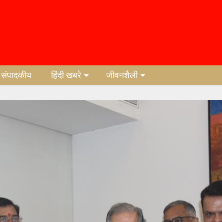
संपादकीय
हिंदी खबरे
जीवनशैली