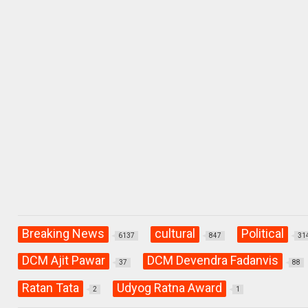
h
a
el
at
ce
e
s
b
gr
A
o
a
p
o
m
p
k
Breaking News
cultural
Political
6137
847
31
DCM Ajit Pawar
DCM Devendra Fadanvis
37
88
Ratan Tata
Udyog Ratna Award
2
1