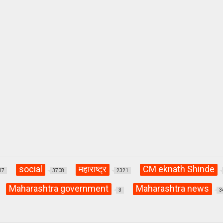
social
महाराष्ट्र
CM eknath Shinde
47
3708
2321
Maharashtra government
Maharashtra news
3
3