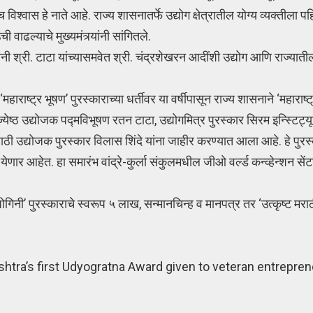
श्वास हे नाते आहे. राज्य शासनातर्फे उद्योग क्षेत्रातील योग्य व्यक्तीला पह
वाढल्याचे मुख्यमंत्र्यांनी सांगितले.
्यवरांनी श्री. टाटा यांच्यासमवेत श्री. चंद्रशेखरन आदींशी उद्योग आणि राज्या
 ‘महाराष्ट्र भूषण’ पुरस्काराच्या धर्तीवर या वर्षीपासून राज्य शासनाने ‘महाराष्
ज्येष्ठ उद्योजक पद्मविभूषण रतन टाटा, उद्योगमित्र पुरस्कार सिरम इन्स्टिट्
 मराठी उद्योजक पुरस्कार विलास शिंदे यांना जाहीर करण्यात आला आहे. हे पुरस्
 येणार आहेत. हा समारंभ वांद्रे-कुर्ला संकुलमधील जीओ वर्ल्ड कन्व्हेन्शन स
योगिनी’ पुरस्काराचे स्वरूप ५ लाख, सन्मानचिन्ह व मानपत्र तर ‘उत्कृष्ट मरा
shtra’s first Udyogratna Award given to veteran entrepren