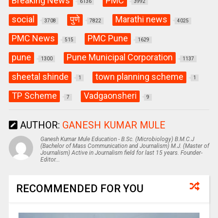
Breaking News
PMC
6136
3992
social
पुणे
Marathi news
3708
7822
4025
PMC News
PMC Pune
515
1629
pune
Pune Municipal Corporation
1300
1137
sheetal shinde
town planning scheme
1
1
TP Scheme
Vadgaonsheri
7
9
AUTHOR:
GANESH KUMAR MULE
Ganesh Kumar Mule Education - B.Sc. (Microbiology) B.M.C.J
(Bachelor of Mass Communication and Journalism) M.J. (Master of
Journalism) Active in Journalism field for last 15 years. Founder-
Editor...
RECOMMENDED FOR YOU