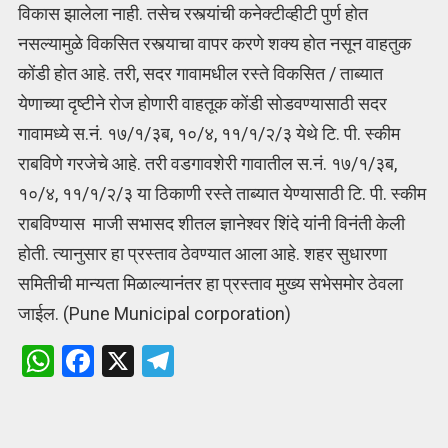
विकास झालेला नाही. तसेच रस्त्यांची कनेक्टीव्हीटी पुर्ण होत
नसल्यामुळे विकसित रस्त्याचा वापर करणे शक्य होत नसून वाहतुक
कोंडी होत आहे. तरी, सदर गावामधील रस्ते विकसित / ताब्यात
येणाच्या दृष्टीने रोज होणारी वाहतूक कोंडी सोडवण्यासाठी सदर
गावामध्ये स.नं. १७/१/३ब, १०/४, ११/१/२/३ येथे टि. पी. स्कीम
राबविणे गरजेचे आहे. तरी वडगावशेरी गावातील स.नं. १७/१/३ब,
१०/४, ११/१/२/३ या ठिकाणी रस्ते ताब्यात येण्यासाठी टि. पी. स्कीम
राबविण्यास माजी सभासद शीतल ज्ञानेश्वर शिंदे यांनी विनंती केली
होती. त्यानुसार हा प्रस्ताव ठेवण्यात आला आहे. शहर सुधारणा
समितीची मान्यता मिळाल्यानंतर हा प्रस्ताव मुख्य सभेसमोर ठेवला
जाईल. (Pune Municipal corporation)
W
F
X
T
h
a
el
at
ce
e