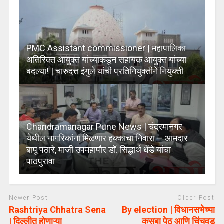
PMC Assistant commissioner | महापालिका
अतिरिक्त आयुक्त यांच्याकडून सहायक आयुक्त यांच्या
बदल्या! | चारुदत्त इंगुले यांची प्रतिनियुक्तीने नियुक्ती
Chandramanagar Pune News | चंद्रमानगर
येथील नागरिकांना मिळणार हक्‍काचा निवारा – आमदार
बापू पठारे, माजी उपमहापौर डॉ. सिद्धार्थ धेंडे यांचा
पाठपुरावा
Newer Post
Older Post
Rashtriya Chhatra Sena
By election | विधानसभेच्या
| दिल्लीत होणाऱ्या
कसबा पेठ आणि चिंचवड