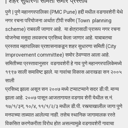
| शहर सुधारणा समिती समोर प्रस्ताव
पुणे | पुणे महानगरपालिका (PMC Pune) हद्दी मधील वडगावशेरी येथे
नगर रचना परियोजना अर्थात टीपी स्कीम (Town planning
scheme) राबवली जाणार आहे. या क्षेत्रासाठी प्रारूप नगर रचना
योजनेचा मसुदा लवकरच प्रसिध्द केला जाणार आहे. याबाबतचा
प्रस्ताव महापालिका प्रशासनाकडून शहर सुधारणा समिती (City
Improvement committee) समोर ठेवण्यात आला आहे.
समितीच्या प्रस्तावानुसार वडगावशेरी हे गाव पुणे महानगरपालिकेमध्ये
१९९७ साली समाविष्ट झाले. या गावांचा विकास आराखडा सन २००५
साली
प्रसिध्द झाला असून सन २००७ मध्ये टप्याटप्याने सदर डी.पी. मान्य
झाला आहे. २००७ पासून आजतागायत वडगाव शेरी येथील स.नं.
१७/१/३न, १०/४, ११/१/२/३ मधील डी.पी. रस्त्याखालील जागा पुणे
मनपाच्या ताब्यात आलेल्या नाही. तसेच स्थानिक जागामालक रस्ते
विकसित करणेकरीता विरोध होत असल्यामुळे वडगावशेरी गावाचा