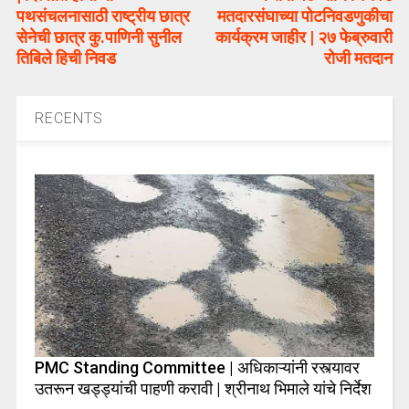
पथसंचलनासाठी राष्ट्रीय छात्र
मतदारसंघाच्या पोटनिवडणुकीचा
सेनेची छात्र कु.पाणिनी सुनील
कार्यक्रम जाहीर | २७ फेब्रुवारी
तिबिले हिची निवड
रोजी मतदान
RECENTS
PMC Standing Committee | अधिकाऱ्यांनी रस्त्यावर
उतरून खड्ड्यांची पाहणी करावी | श्रीनाथ भिमाले यांचे निर्देश