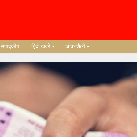
संपादकीय
हिंदी खबरे
जीवनशैली