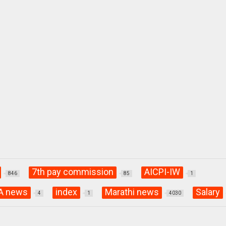
7th pay commission
AICPI-IW
846
85
1
A news
index
Marathi news
Salary
4
1
4030