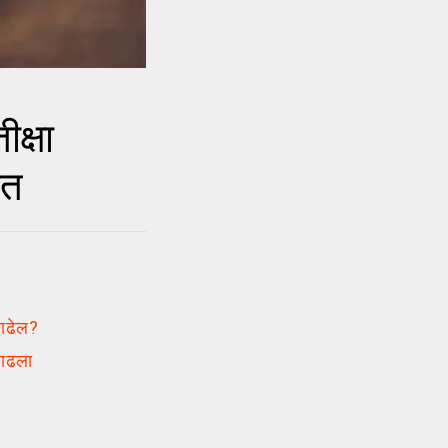
क्षा
चित
 वाढेल?
 वाढला