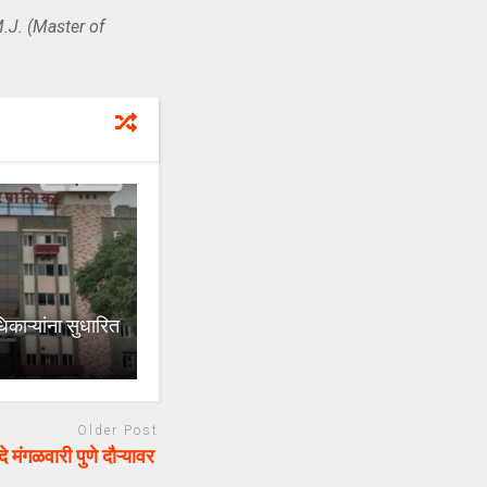
.J. (Master of
काऱ्यांना सुधारित
Older Post
मंगळवारी पुणे दौऱ्यावर