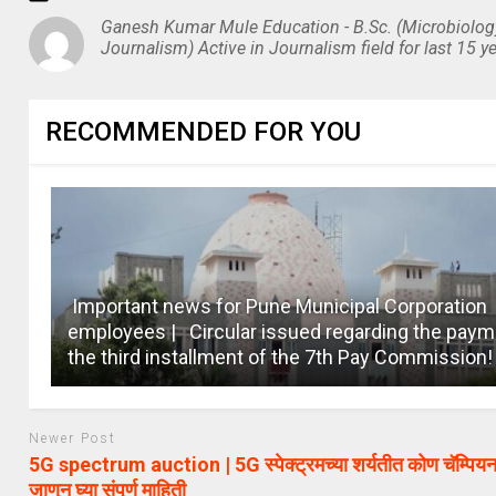
Ganesh Kumar Mule Education - B.Sc. (Microbiolog
Journalism) Active in Journalism field for last 15 ye
RECOMMENDED FOR YOU
Important news for Pune Municipal Corporation
employees | Circular issued regarding the paym
the third installment of the 7th Pay Commission!
Newer Post
5G spectrum auction | 5G स्पेक्ट्रमच्या शर्यतीत कोण चॅम्पियन
जाणून घ्या संपूर्ण माहिती