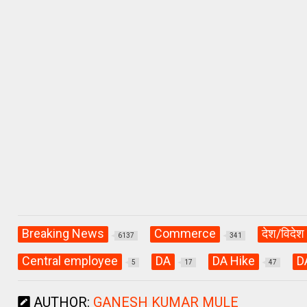
h
a
el
at
ce
e
s
b
gr
A
o
a
p
o
m
p
k
Breaking News
Commerce
देश/विदेश
6137
341
Central employee
DA
DA Hike
D
5
17
47
AUTHOR:
GANESH KUMAR MULE