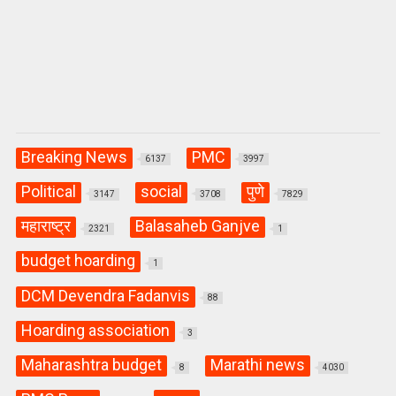
Breaking News
PMC
6137
3997
Political
social
पुणे
3147
3708
7829
महाराष्ट्र
Balasaheb Ganjve
2321
1
budget hoarding
1
DCM Devendra Fadanvis
88
Hoarding association
3
Maharashtra budget
Marathi news
8
4030