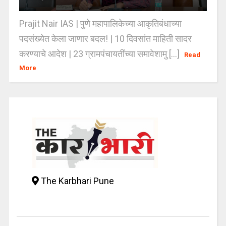
Prajit Nair IAS | पुणे महापालिकेच्या आकृतिबंधाच्या
पदसंख्येत केला जाणार बदल! | 10 दिवसांत माहिती सादर
करण्याचे आदेश | 23 ग्रामपंचायतींच्या समावेशामु [...]
Read
More
The Karbhari Pune