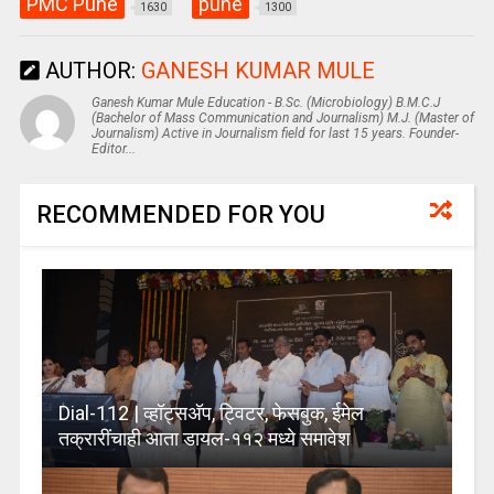
PMC Pune
pune
1630
1300
AUTHOR:
GANESH KUMAR MULE
Ganesh Kumar Mule Education - B.Sc. (Microbiology) B.M.C.J
(Bachelor of Mass Communication and Journalism) M.J. (Master of
Journalism) Active in Journalism field for last 15 years. Founder-
Editor...
RECOMMENDED FOR YOU
Dial-112 | व्हॉट्सअ‍ॅप, ट्विटर, फेसबुक, ईमेल
तक्रारींचाही आता डायल-११२ मध्ये समावेश