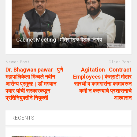
Cabinet Meeting | मंत्रिमंडळ बैठक निर्णय
Newer Post
Older Post
Dr. Bhagwan pawar | पुणे
Agitation | Contract
महापालिकेला मिळाले नवीन
Employees | कंत्राटी मोटार
आरोग्य प्रमुख! | डॉ भगवान
सारथी व कामगारांना कामावरून
पवार यांची सरकारकडून
कमी न करण्याचे प्रशासनाचे
प्रतिनियुक्तीने नियुक्ती
आश्वासन
RECENTS