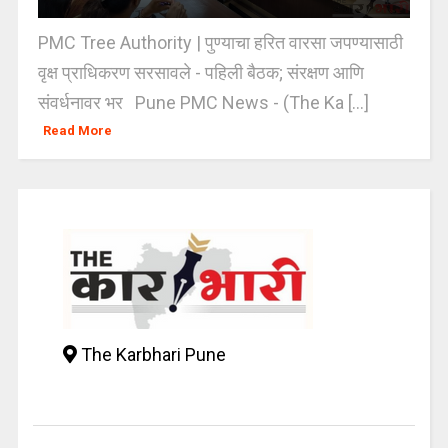
PMC Tree Authority | पुण्याचा हरित वारसा जपण्यासाठी
वृक्ष प्राधिकरण सरसावले - पहिली बैठक; संरक्षण आणि
संवर्धनावर भर Pune PMC News - (The Ka [...]
Read More
The Karbhari Pune