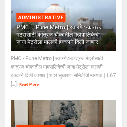
ADMINISTRATIVE
PMC – Pune Metro | स्वारगेट-कात्रज
मेट्रोसाठी कात्रज चौकातील महापालिकेची
जागा मेट्रोला मालकी हक्काने दिली जाणार
PMC - Pune Metro | स्वारगेट-कात्रज मेट्रोसाठी
कात्रज चौकातील महापालिकेची जागा मेट्रोला मालकी
हक्काने दिली जाणार | शहर सुधारणा समितीची मान्यता | 1.67
[...]
Read More