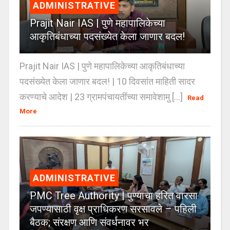
ADMINISTRATIVE
Prajit Nair IAS | पुणे महापालिकेच्या
आकृतिबंधाच्या पदसंख्येत केला जाणार बदल!
Prajit Nair IAS | पुणे महापालिकेच्या आकृतिबंधाच्या
पदसंख्येत केला जाणार बदल! | 10 दिवसांत माहिती सादर
करण्याचे आदेश | 23 ग्रामपंचायतींच्या समावेशामु [...]
Read
More
ADMINISTRATIVE
PMC Tree Authority | पुण्याचा हरित वारसा
जपण्यासाठी वृक्ष प्राधिकरण सरसावले – पहिली
बैठक; संरक्षण आणि संवर्धनावर भर