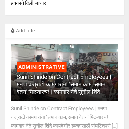
हक्काने दिली जाणार
Add title
ADMINISTRATIVE
Sunil Shinde on Contract Employees |
मनपा कंत्राटी कामगारांना ‘समान काम, समान
वेतन’ मिळणारच! | कामगार नेते सुनील शिंदे
Sunil Shinde on Contract Employees | मनपा
कंत्राटी कामगारांना ‘समान काम, समान वेतन’ मिळणारच! |
कामगार नेते सुनील शिंदे कायदेशीर हक्कासाठी संघटितपणे [...]