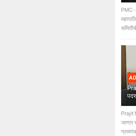
PMC - 
महापालि
समितीची
AD
Pra
पदस
Prajit 
जाणार ब
ग्रामपंच