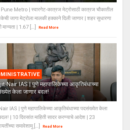
Pune Metro | स्वारगेट-कात्रज मेट्रोसाठी कात्रज चौकातील
केची जागा मेट्रोला मालकी हक्काने दिली जाणार | शहर सुधारणा
 मान्यता | 1.67 [...]
Read More
MINISTRATIVE
jit Nair IAS | पुणे महापालिकेच्या आकृतिबंधाच्या
ंख्येत केला जाणार बदल!
Nair IAS | पुणे महापालिकेच्या आकृतिबंधाच्या पदसंख्येत केला
दल! | 10 दिवसांत माहिती सादर करण्याचे आदेश | 23
ायतींच्या समावेशामु [...]
Read More