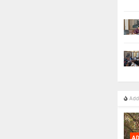
Add 
AD