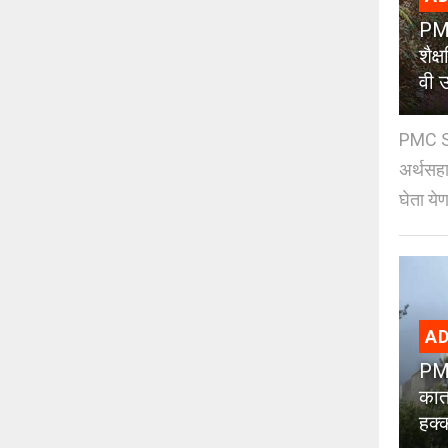
PMC
शैक
वी उ
PMC Sc
अर्थसहाय
घेता येण
AD
PMC
कात
हक्