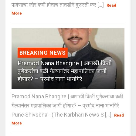
पावसाचा जोर कमी होताच तातडीने दुरुस्ती कर [...]
Read
More
BREAKING NEWS
Pramod Nana Bhangire | आणखी किती
पुणेकरांचा बळी गेल्यानंतर महापालिका जागी
होणार? – प्रमोद नाना भानगिरे
Pramod Nana Bhangire | आणखी किती पुणेकरांचा बळी
गेल्यानंतर महापालिका जागी होणार? – प्रमोद नाना भानगिरे
Pune Shivsena - (The Karbhari News S [...]
Read
More