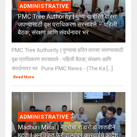
ADMINISTRATIVE
PMC Tree Authority | पुण्याचा हरित वारसा
जपण्यासाठी वृक्ष प्राधिकरण सरसावले – पहिली
बैठक; संरक्षण आणि संवर्धनावर भर
PMC Tree Authority | पुण्याचा हरित वारसा जपण्यासाठी
वृक्ष प्राधिकरण सरसावले - पहिली बैठक; संरक्षण आणि
संवर्धनावर भर Pune PMC News - (The Ka [...]
Read More
ADMINISTRATIVE
Madhuri Misal | मेट्रोचा राडारोडा तातडीने
हटवा | अनधिकृत फेरीवाल्यांवर कारवाईचे आदेश