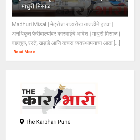
| माधुरी मिसाळ
Madhuri Misal | मेट्रोचा राडारोडा तातडीने हटवा |
अनधिकृत फेरीवाल्यांवर कारवाईचे आदेश | माधुरी मिसाळ |
वाहतूक, रस्ते, खड्डे आणि कचरा व्यवस्थापनाचा आढा [...]
Read More
The Karbhari Pune