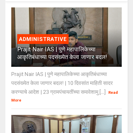
ADMINISTRATIVE
Prajit Nair IAS | पुणे महापालिकेच्या
आकृतिबंधाच्या पदसंख्येत केला जाणार बदल!
Prajit Nair IAS | पुणे महापालिकेच्या आकृतिबंधाच्या
पदसंख्येत केला जाणार बदल! | 10 दिवसांत माहिती सादर
करण्याचे आदेश | 23 ग्रामपंचायतींच्या समावेशामु [...]
Read
More