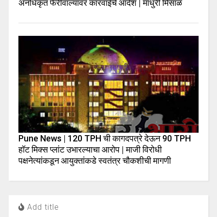
अनधिकृत फेरीवाल्यांवर कारवाईचे आदेश | माधुरी मिसाळ
Pune News | 120 TPH ची कागदपत्रे देऊन 90 TPH
हॉट मिक्स प्लांट उभारल्याचा आरोप | माजी विरोधी
पक्षनेत्यांकडून आयुक्तांकडे स्वतंत्र चौकशीची मागणी
Add title