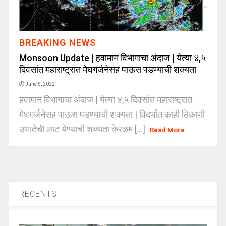
BREAKING NEWS
Monsoon Update | हवामान विभागाचा अंदाज | येत्या ४,५
दिवसांत महाराष्ट्रात मेघगर्जनेसह पाऊस पडण्याची शक्यता
June 5, 2022
हवामान विभागाचा अंदाज | येत्या ४,५ दिवसांत महाराष्ट्रात
मेघगर्जनेसह पाऊस पडण्याची शक्यता | विदर्भात काही ठिकाणी
उष्णतेची लाट येण्याची शक्यता केरळम [...]
Read More
RECENTS