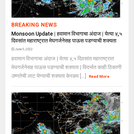
BREAKING NEWS
Monsoon Update | हवामान विभागाचा अंदाज | येत्या ४,५
दिवसांत महाराष्ट्रात मेघगर्जनेसह पाऊस पडण्याची शक्यता
June 5, 2022
हवामान विभागाचा अंदाज | येत्या ४,५ दिवसांत महाराष्ट्रात
मेघगर्जनेसह पाऊस पडण्याची शक्यता | विदर्भात काही ठिकाणी
उष्णतेची लाट येण्याची शक्यता केरळम [...]
Read More