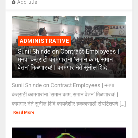
Add title
ADMINISTRATIVE
Sunil Shinde on Contract Employees |
मनपा कंत्राटी कामगारांना ‘समान काम, समान
वेतन’ मिळणारच! | कामगार नेते सुनील शिंदे
Sunil Shinde on Contract Employees | मनपा
कंत्राटी कामगारांना ‘समान काम, समान वेतन’ मिळणारच! |
कामगार नेते सुनील शिंदे कायदेशीर हक्कासाठी संघटितपणे [...]
Read More