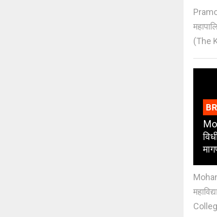
Pramod
महापाल
(The K
B
Moh
विधी
माग
Mohan J
महाविद्
Colleg