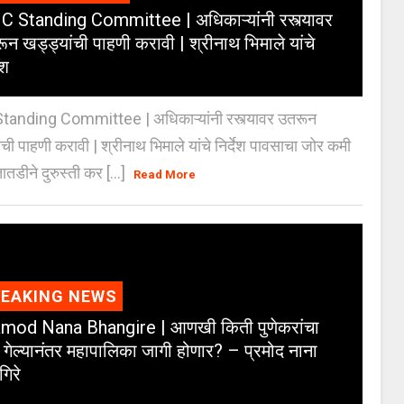
 Standing Committee | अधिकाऱ्यांनी रस्त्यावर
ून खड्ड्यांची पाहणी करावी | श्रीनाथ भिमाले यांचे
ेश
anding Committee | अधिकाऱ्यांनी रस्त्यावर उतरून
ंची पाहणी करावी | श्रीनाथ भिमाले यांचे निर्देश पावसाचा जोर कमी
ातडीने दुरुस्ती कर [...]
Read More
REAKING NEWS
mod Nana Bhangire | आणखी किती पुणेकरांचा
 गेल्यानंतर महापालिका जागी होणार? – प्रमोद नाना
गिरे