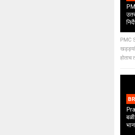
PMC
उतर
निर्द
PMC St
खड्ड्या
होताच त
B
Pra
बळी
भान