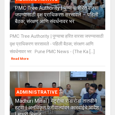
PMC Tree Authority | पुण्याचा हरित वारसा
जपण्यासाठी वृक्ष प्राधिकरण सरसावले – पहिली
बैठक; संरक्षण आणि संवर्धनावर भर
PMC Tree Authority | पुण्याचा हरित वारसा जपण्यासाठी
वृक्ष प्राधिकरण सरसावले - पहिली बैठक; संरक्षण आणि
संवर्धनावर भर Pune PMC News - (The Ka [...]
Read More
ADMINISTRATIVE
Madhuri Misal | मेट्रोचा राडारोडा तातडीने
हटवा | अनधिकृत फेरीवाल्यांवर कारवाईचे आदेश
| माधुरी मिसाळ