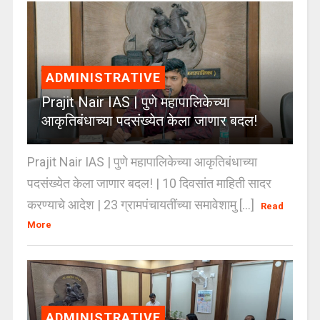
ADMINISTRATIVE
Prajit Nair IAS | पुणे महापालिकेच्या
आकृतिबंधाच्या पदसंख्येत केला जाणार बदल!
Prajit Nair IAS | पुणे महापालिकेच्या आकृतिबंधाच्या
पदसंख्येत केला जाणार बदल! | 10 दिवसांत माहिती सादर
करण्याचे आदेश | 23 ग्रामपंचायतींच्या समावेशामु [...]
Read
More
ADMINISTRATIVE