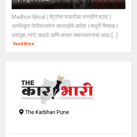
Madhuri Misal | मेट्रोचा राडारोडा तातडीने हटवा |
अनधिकृत फेरीवाल्यांवर कारवाईचे आदेश | माधुरी मिसाळ |
वाहतूक, रस्ते, खड्डे आणि कचरा व्यवस्थापनाचा आढा [...]
Read More
The Karbhari Pune