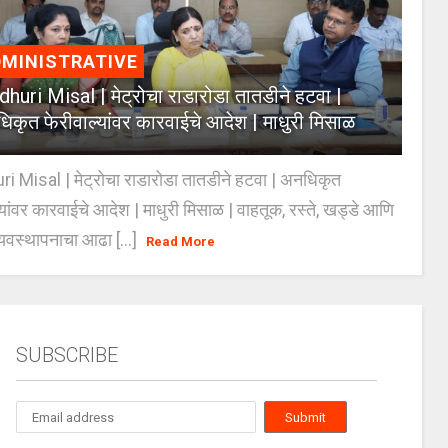
MINISTRATIVE
huri Misal | मेट्रोचा राडारोडा तातडीने हटवा |
िकृत फेरीवाल्यांवर कारवाईचे आदेश | माधुरी मिसाळ
 Misal | मेट्रोचा राडारोडा तातडीने हटवा | अनधिकृत
्यांवर कारवाईचे आदेश | माधुरी मिसाळ | वाहतूक, रस्ते, खड्डे आणि
यवस्थापनाचा आढा [...]
Read More
SUBSCRIBE