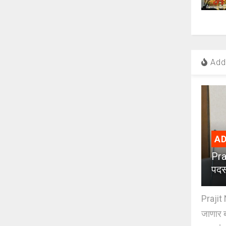
Add 
AD
Pra
पदस
Prajit 
जाणार ब