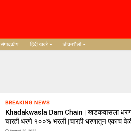
संपादकीय
हिंदी खबरे
जीवनशैली
BREAKING NEWS
Khadakwasla Dam Chain | खडकवासला धरण
चारही धरणे १००% भरली |चारही धरणातून एकाच वेळी