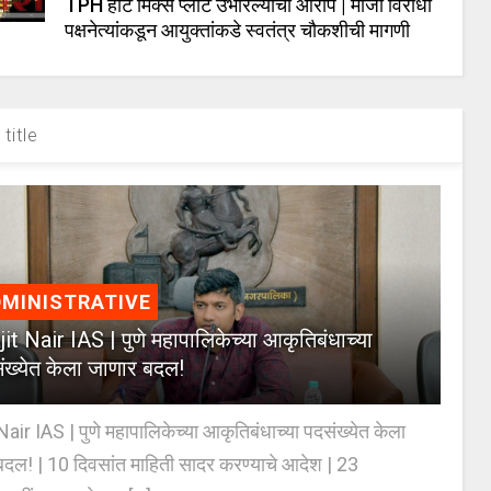
TPH हॉट मिक्स प्लांट उभारल्याचा आरोप | माजी विरोधी
पक्षनेत्यांकडून आयुक्तांकडे स्वतंत्र चौकशीची मागणी
title
MINISTRATIVE
jit Nair IAS | पुणे महापालिकेच्या आकृतिबंधाच्या
ंख्येत केला जाणार बदल!
Nair IAS | पुणे महापालिकेच्या आकृतिबंधाच्या पदसंख्येत केला
दल! | 10 दिवसांत माहिती सादर करण्याचे आदेश | 23