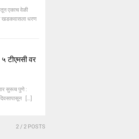
ून एकाच वेळी
ाऱ्या खडकवासला धरण
 ५ टीएमसी वर
 सुरूच पुणे :
िवसापासून [...]
2
/ 2 POSTS