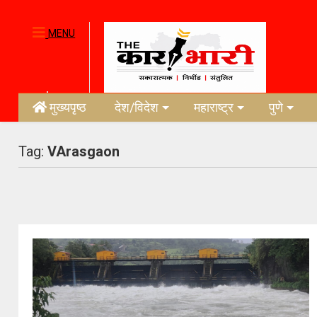
MENU
मुख्यपृष्ठ
देश/विदेश
महाराष्ट्र
पुणे
Tag:
VArasgaon