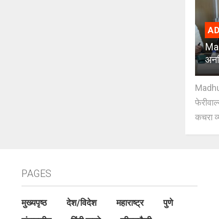
AD
Mad
अनध
Madhuri
फेरीवाल
कचरा व्
PAGES
मुख्यपृष्ठ
देश/विदेश
महाराष्ट्र
पुणे