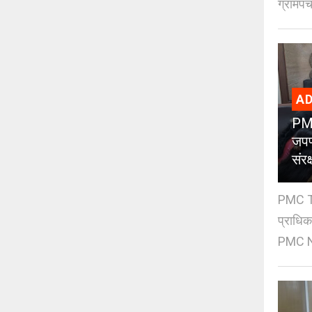
ग्रामपंच
AD
PMC
जपण
संर
PMC Tre
प्राधि
PMC Ne