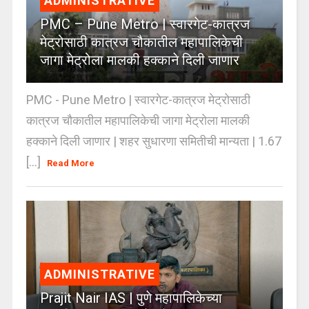
ADMINISTRATIVE
PMC – Pune Metro | स्वारगेट-कात्रज
मेट्रोसाठी कात्रज चौकातील महापालिकेची
जागा मेट्रोला मालकी हक्काने दिली जाणार
PMC - Pune Metro | स्वारगेट-कात्रज मेट्रोसाठी
कात्रज चौकातील महापालिकेची जागा मेट्रोला मालकी
हक्काने दिली जाणार | शहर सुधारणा समितीची मान्यता | 1.67
[...]
Read More
ADMINISTRATIVE
Prajit Nair IAS | पुणे महापालिकेच्या