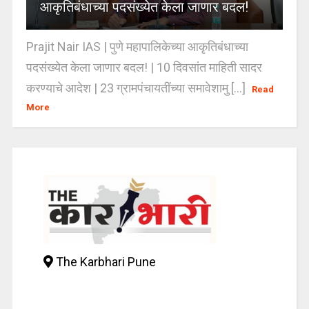
आकृतिबंधाच्या पदसंख्येत केला जाणार बदल!
Prajit Nair IAS | पुणे महापालिकेच्या आकृतिबंधाच्या
पदसंख्येत केला जाणार बदल! | 10 दिवसांत माहिती सादर
करण्याचे आदेश | 23 ग्रामपंचायतींच्या समावेशामु [...]
Read
More
The Karbhari Pune