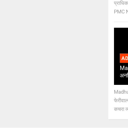
प्राधि
PMC Ne
AD
Mad
अनध
Madhuri
फेरीवाल
कचरा व्