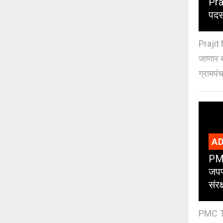
Pra
पदस
Prajit 
जाणार ब
ग्रामपंच
AD
PMC
जपण
संर
PMC Tre