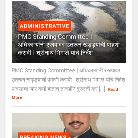
ADMINISTRATIVE
PMC Standing Committee |
अधिकाऱ्यांनी रस्त्यावर उतरून खड्ड्यांची पाहणी
करावी | श्रीनाथ भिमाले यांचे निर्देश
PMC Standing Committee | अधिकाऱ्यांनी रस्त्यावर
उतरून खड्ड्यांची पाहणी करावी | श्रीनाथ भिमाले यांचे निर्देश
पावसाचा जोर कमी होताच तातडीने दुरुस्ती कर [...]
Read
More
BREAKING NEWS