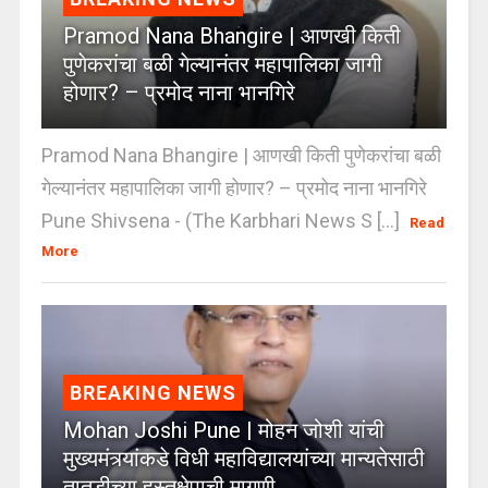
Pramod Nana Bhangire | आणखी किती
पुणेकरांचा बळी गेल्यानंतर महापालिका जागी
होणार? – प्रमोद नाना भानगिरे
Pramod Nana Bhangire | आणखी किती पुणेकरांचा बळी
गेल्यानंतर महापालिका जागी होणार? – प्रमोद नाना भानगिरे
Pune Shivsena - (The Karbhari News S [...]
Read
More
BREAKING NEWS
Mohan Joshi Pune | मोहन जोशी यांची
मुख्यमंत्र्यांकडे विधी महाविद्यालयांच्या मान्यतेसाठी
तातडीच्या हस्तक्षेपाची मागणी