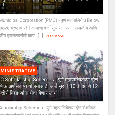
..!
unicipal Corporation (PMC) - पुणे महापालिकेत Below
Above भ्रष्टाचार! | कामाचा दर्जा सुधारेल, पण… राजकीय आणि
ीय इच्छाशक्तीचे काय.. [...]
Read More
MINISTRATIVE
 Scholarship Schemes | पुणे महापालिकेच्या दोन
्षणिक अर्थसहाय्य योजनांसाठी अर्ज सुरू | 10 वी आणि 12
त्तीर्ण विद्यार्थ्यांना घेता येणार लाभ
holarship Schemes | पुणे महापालिकेच्या दोन शैक्षणिक