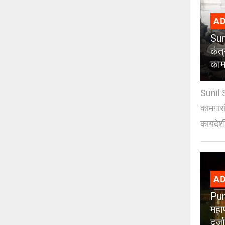
AD
Sun
कंत
कामग
Sunil 
कामगारा
कायदेशी
AD
Pun
महा
दर्