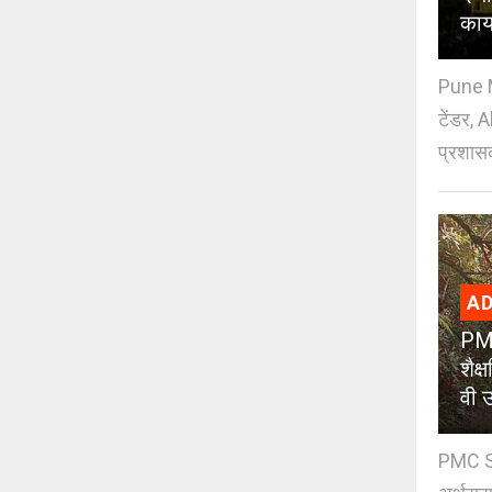
काय
Pune M
टेंडर, 
प्रशासक
AD
PMC
शैक
वी उ
PMC Sc