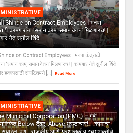
MINISTRATIVE
il Shinde on Contract Employees | मनपा
्राटी कामगारांना ‘समान काम, समान वेतन’ मिळणारच! |
ार नेते सुनील शिंदे
Shinde on Contract Employees | मनपा कंत्राटी
ंना ‘समान काम, समान वेतन’ मिळणारच! | कामगार नेते सुनील शिंदे
र हक्कासाठी संघटितपणे [...]
Read More
MINISTRATIVE
e Municipal Corporation (PMC) – पुणे
पालिकेत Below टेंडर, Above भ्रष्टाचार! | कामाचा
जा सुधारेल, पण… राजकीय आणि प्रशासकीय इच्छाशक्तीचे