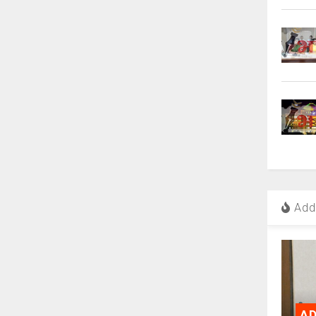
Add 
AD