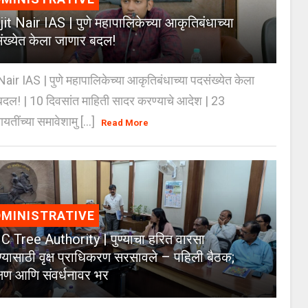
jit Nair IAS | पुणे महापालिकेच्या आकृतिबंधाच्या
ंख्येत केला जाणार बदल!
Nair IAS | पुणे महापालिकेच्या आकृतिबंधाच्या पदसंख्येत केला
दल! | 10 दिवसांत माहिती सादर करण्याचे आदेश | 23
ायतींच्या समावेशामु [...]
Read More
MINISTRATIVE
 Tree Authority | पुण्याचा हरित वारसा
्यासाठी वृक्ष प्राधिकरण सरसावले – पहिली बैठक;
क्षण आणि संवर्धनावर भर