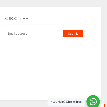
SUBSCRIBE
Need Help?
Chat with us