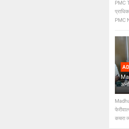
PMC Tre
प्राधि
PMC Ne
AD
Mad
अनध
Madhuri
फेरीवाल
कचरा व्