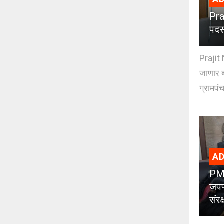
Pra
पदस
Prajit 
जाणार ब
ग्रामपंच
AD
PMC
जपण
संर