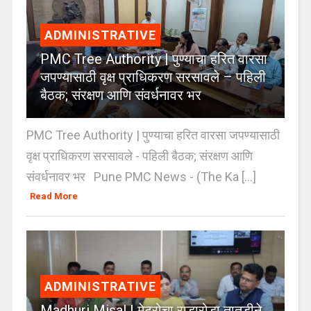
ADMINISTRATIVE
PMC Tree Authority | पुण्याचा हरित वारसा
जपण्यासाठी वृक्ष प्राधिकरण सरसावले – पहिली
बैठक; संरक्षण आणि संवर्धनावर भर
PMC Tree Authority | पुण्याचा हरित वारसा जपण्यासाठी
वृक्ष प्राधिकरण सरसावले - पहिली बैठक; संरक्षण आणि
संवर्धनावर भर Pune PMC News - (The Ka [...]
Read More
ADMINISTRATIVE
Madhuri Misal | मेट्रोचा राडारोडा तातडीने