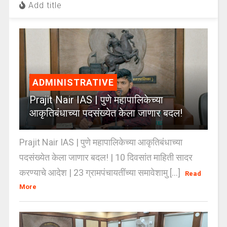
Add title
ADMINISTRATIVE
Prajit Nair IAS | पुणे महापालिकेच्या
आकृतिबंधाच्या पदसंख्येत केला जाणार बदल!
Prajit Nair IAS | पुणे महापालिकेच्या आकृतिबंधाच्या
पदसंख्येत केला जाणार बदल! | 10 दिवसांत माहिती सादर
करण्याचे आदेश | 23 ग्रामपंचायतींच्या समावेशामु [...]
Read
More