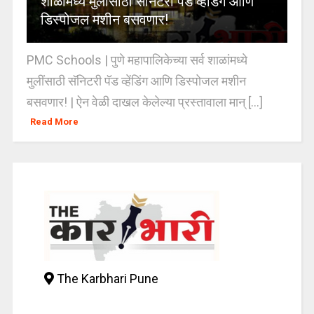
शाळांमध्ये मुलींसाठी सॅनिटरी पॅड व्हेंडिंग आणि
डिस्पोजल मशीन बसवणार!
PMC Schools | पुणे महापालिकेच्या सर्व शाळांमध्ये
मुलींसाठी सॅनिटरी पॅड व्हेंडिंग आणि डिस्पोजल मशीन
बसवणार! | ऐन वेळी दाखल केलेल्या प्रस्तावाला मान् [...]
Read More
The Karbhari Pune