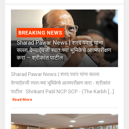
BREAKING NEWS
Sharad Pawar News | शरद पवार यांना
सल्ला देण्याऐवजी स्वतःच्या भूमिकेचे आत्मपरीक्षण
करा – श्रीकांत पाटील
Sharad Pawar News | शरद पवार यांना सल्ला
देण्याऐवजी स्वतःच्या भूमिकेचे आत्मपरीक्षण करा - श्रीकांत
पाटील Shrikant Patil NCP SCP - (The Karbh [...]
Read More