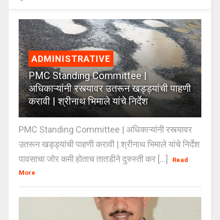
ADMINISTRATIVE
PMC Standing Committee |
अधिकाऱ्यांनी रस्त्यावर उतरून खड्ड्यांची पाहणी
करावी | श्रीनाथ भिमाले यांचे निर्देश
PMC Standing Committee | अधिकाऱ्यांनी रस्त्यावर
उतरून खड्ड्यांची पाहणी करावी | श्रीनाथ भिमाले यांचे निर्देश
पावसाचा जोर कमी होताच तातडीने दुरुस्ती कर [...]
Read
More