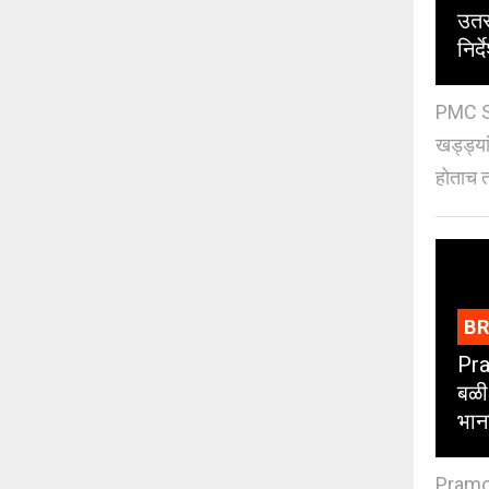
उतर
निर्द
PMC St
खड्ड्या
होताच त
B
Pra
बळी
भान
Pramod