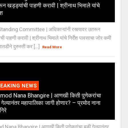
ून खड्ड्यांची पाहणी करावी | श्रीनाथ भिमाले यांचे
ेश
anding Committee | अधिकाऱ्यांनी रस्त्यावर उतरून
ंची पाहणी करावी | श्रीनाथ भिमाले यांचे निर्देश पावसाचा जोर कमी
ातडीने दुरुस्ती कर [...]
Read More
REAKING NEWS
mod Nana Bhangire | आणखी किती पुणेकरांचा
 गेल्यानंतर महापालिका जागी होणार? – प्रमोद नाना
गिरे
 Nana Bhangire | आणखी किती पुणेकरांचा बळी गेल्यानंतर