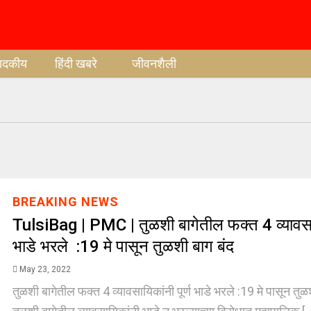
पादकीय
हिंदी खबरे
जीवनशैली
BREAKING NEWS
TulsiBag | PMC | तुळशी बागेतील फक्त 4 व्यावसायि
भाडे भरले :19 मे पासून तुळशी बाग बंद
May 23, 2022
तुळशी बागेतील फक्त 4 व्यावसायिकांनी पूर्ण भाडे भरले :19 मे पासून तुळशी