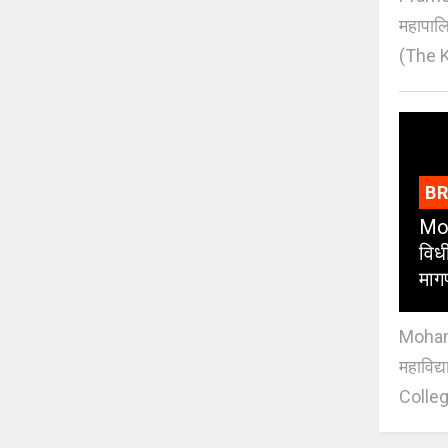
महापाल
(The K
B
Moh
विधी
माग
Mohan J
महाविद्
Colleg