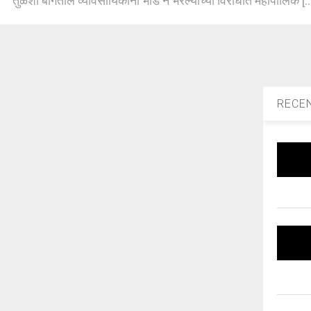
तुळशी बागेतील व्यावसायिकांनी भाडे न भरल्याच्या विरोधात महापालिक [..
RECE