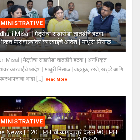
MINISTRATIVE
huri Misal | मेट्रोचा राडारोडा तातडीने हटवा |
िकृत फेरीवाल्यांवर कारवाईचे आदेश | माधुरी मिसाळ
 Misal | मेट्रोचा राडारोडा तातडीने हटवा | अनधिकृत
्यांवर कारवाईचे आदेश | माधुरी मिसाळ | वाहतूक, रस्ते, खड्डे आणि
यवस्थापनाचा आढा [...]
Read More
MINISTRATIVE
e News | 120 TPH ची कागदपत्रे देऊन 90 TPH