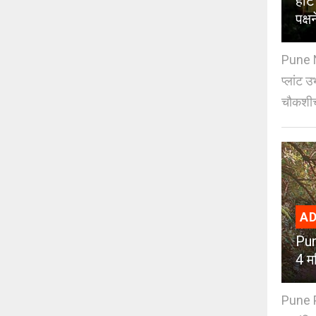
हॉट
पक्ष
Pune N
प्लांट उ
चौकशीच
AD
Pun
4 मह
Pune PM