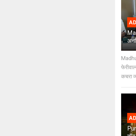
AD
Mad
अनध
Madhuri
फेरीवाल
कचरा व्
AD
Pun