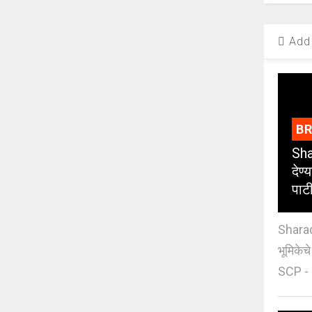
Add 
B
Sha
देण्
पाट
Sharad
भूमिकेच
SCP - 