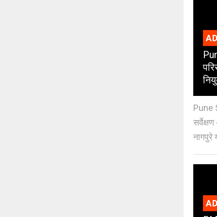
AD
Pun
परिस
नियु
Pune S
सर्वेक्ष
नागपुरे 
AD