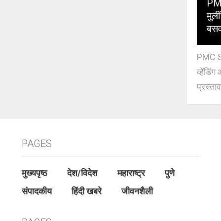
PMC
मुली
बसव
PMC Sch
व्हेंडि
प्रस्ताव
PAGES
मुख्यपृष्ठ
देश/विदेश
महाराष्ट्र
पुणे
संपादकीय
हिंदी खबरे
जीवनशैली