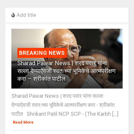
Add title
BREAKING NEWS
Sharad Pawar News | शरद पवार यांना
सल्ला देण्याऐवजी स्वतःच्या भूमिकेचे आत्मपरीक्षण
करा – श्रीकांत पाटील
Sharad Pawar News | शरद पवार यांना सल्ला
देण्याऐवजी स्वतःच्या भूमिकेचे आत्मपरीक्षण करा - श्रीकांत
पाटील Shrikant Patil NCP SCP - (The Karbh [...]
Read More