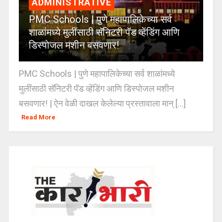
ADMINISTRATIVE
PMC Schools | पुणे महापालिकेच्या सर्व
शाळांमध्ये मुलींसाठी सॅनिटरी पॅड व्हेंडिंग आणि
डिस्पोजल मशीन बसवणार!
PMC Schools | पुणे महापालिकेच्या सर्व शाळांमध्ये
मुलींसाठी सॅनिटरी पॅड व्हेंडिंग आणि डिस्पोजल मशीन
बसवणार! | ऐन वेळी दाखल केलेल्या प्रस्तावाला मान् [...]
Read More