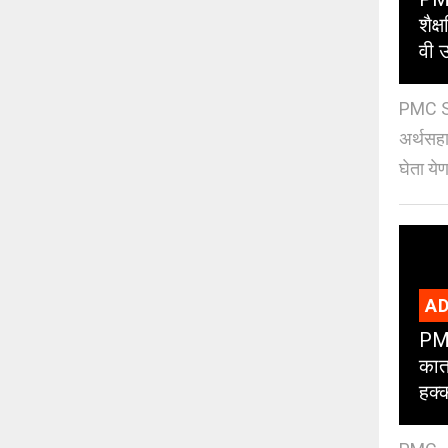
शैक
वी उ
PMC Sc
अर्थसहाय
घेता येण
AD
PMC
कात
हक्