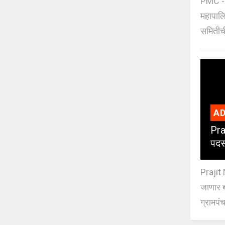
PMC - 
महापालि
समितीची
AD
Pra
पदस
Prajit 
जाणार ब
ग्रामपंच