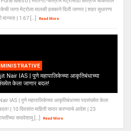
Pune Metro | स्वारगेट-कात्रज मेट्रोसाठी कात्रज चौकातील
केची जागा मेट्रोला मालकी हक्काने दिली जाणार | शहर सुधारणा
 मान्यता | 1.67 [...]
Read More
MINISTRATIVE
jit Nair IAS | पुणे महापालिकेच्या आकृतिबंधाच्या
ंख्येत केला जाणार बदल!
Nair IAS | पुणे महापालिकेच्या आकृतिबंधाच्या पदसंख्येत केला
दल! | 10 दिवसांत माहिती सादर करण्याचे आदेश | 23
ायतींच्या समावेशामु [...]
Read More