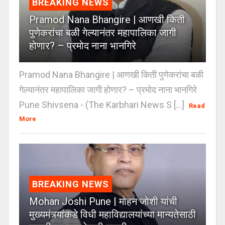
BREAKING NEWS
Pramod Nana Bhangire | आणखी किती
पुणेकरांचा बळी गेल्यानंतर महापालिका जागी
होणार? – प्रमोद नाना भानगिरे
Pramod Nana Bhangire | आणखी किती पुणेकरांचा बळी
गेल्यानंतर महापालिका जागी होणार? – प्रमोद नाना भानगिरे
Pune Shivsena - (The Karbhari News S [...]
Read
More
BREAKING NEWS
Mohan Joshi Pune | मोहन जोशी यांची
मुख्यमंत्र्यांकडे विधी महाविद्यालयांच्या मान्यतेसाठी