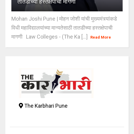
तातडीच्या हस्तक्षेपाची मागणी
Mohan Joshi Pune | मोहन जोशी यांची मुख्यमंत्र्यांकडे
विधी महाविद्यालयांच्या मान्यतेसाठी तातडीच्या हस्तक्षेपाची
मागणी Law Colleges - (The Ka [...]
Read More
The Karbhari Pune