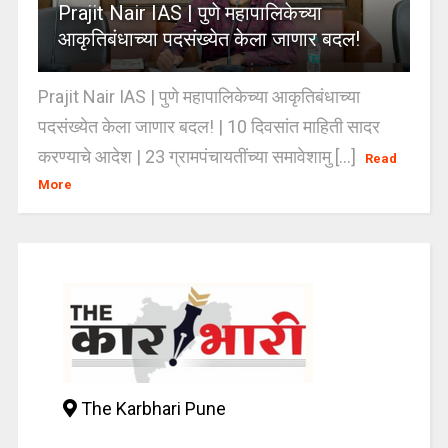
Prajit Nair IAS | पुणे महापालिकेच्या
आकृतिबंधाच्या पदसंख्येत केला जाणार बदल!
Prajit Nair IAS | पुणे महापालिकेच्या आकृतिबंधाच्या
पदसंख्येत केला जाणार बदल! | 10 दिवसांत माहिती सादर
करण्याचे आदेश | 23 ग्रामपंचायतींच्या समावेशामु [...]
Read
More
The Karbhari Pune